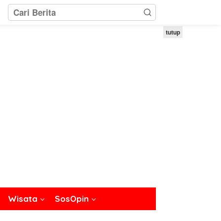
tutup
Wisata
SosOpin