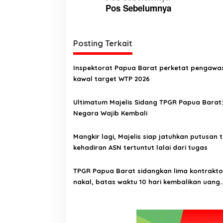
Pos Sebelumnya
a
v
i
Posting Terkait
g
a
Inspektorat Papua Barat perketat pengawa
kawal target WTP 2026
s
i
Ultimatum Majelis Sidang TPGR Papua Barat
p
Negara Wajib Kembali
o
Mangkir lagi, Majelis siap jatuhkan putusan 
s
kehadiran ASN tertuntut lalai dari tugas
TPGR Papua Barat sidangkan lima kontrakto
nakal, batas waktu 10 hari kembalikan uang
negara