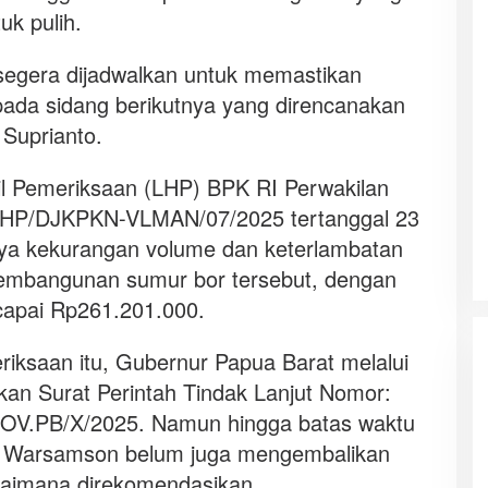
k pulih.
segera dijadwalkan untuk memastikan
 pada sidang berikutnya yang direncanakan
 Suprianto.
l Pemeriksaan (LHP) BPK RI Perwakilan
LHP/DJKPKN-VLMAN/07/2025 tertanggal 23
nya kekurangan volume dan keterlambatan
embangunan sumur bor tersebut, dengan
capai Rp261.201.000.
eriksaan itu, Gubernur Papua Barat melalui
tkan Surat Perintah Tindak Lanjut Nomor:
OV.PB/X/2025. Namun hingga batas waktu
CV Warsamson belum juga mengembalikan
gaimana direkomendasikan.