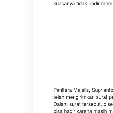
P
kuasanya tidak hadir meme
G
R
t
e
r
h
a
d
a
p
C
V
W
a
r
Panitera Majelis, Supriant
s
a
telah mengirimkan surat p
m
Dalam surat tersebut, di
s
bisa hadir karena masih 
o