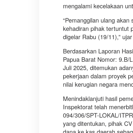
mengalami kecelakaan untu
n
P
a
“Pemanggilan ulang akan 
p
kehadiran pihak tertuntut
u
digelar Rabu (19/11),” ujar
a
B
Berdasarkan Laporan Hasi
a
r
Papua Barat Nomor: 9.B/
a
Juli 2025, ditemukan ada
t
pekerjaan dalam proyek p
k
nilai kerugian negara men
e
m
b
Menindaklanjuti hasil pem
a
Inspektorat telah menerbi
l
094/306/SPT-LOKAL/ITPR
i
yang ditentukan, pihak 
d
i
dana ke kas daerah seba