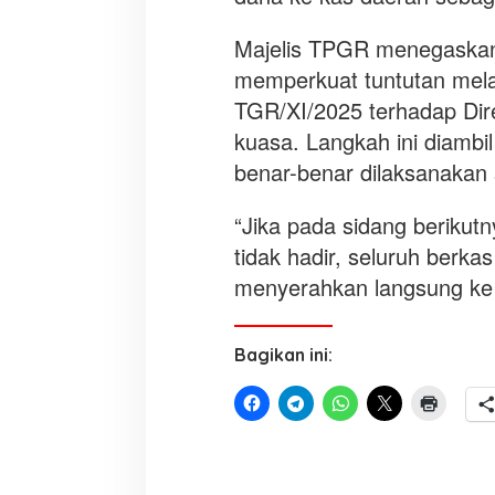
t
u
Majelis TPGR menegaskan
n
memperkuat tuntutan mela
d
TGR/XI/2025 terhadap Di
a
kuasa. Langkah ini diamb
benar-benar dilaksanakan
“Jika pada sidang berikut
tidak hadir, seluruh berka
menyerahkan langsung ke
Bagikan ini: