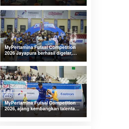
Kabupaten Teluk Wondama
MyPertamina Futsal Competition
2026 Jayapura berhasil digelar,
dorong talenta muda berprestasi
MyPertamina Futsal Competition
2026, ajang kembangkan talenta
muda dan berdayakan UMKM lokal
Papua