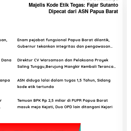
Majelis Kode Etik Tegas: Fajar Sutanto
Dipecat dari ASN Papua Barat
san,
Enam pejabat fungsional Papua Barat dilantik,
Gubernur tekankan integritas dan pengawasan
berkualitas
: Dana
Direktur CV Warsamson dan Pelaksana Proyek
Saling Tunggu,Berujung Mangkir Kembali Terancam
Masuk Ranah Hukum
tanpa
ASN diduga lalai dalam tugas 1,5 Tahun, Sidang
kode etik tertunda
r
Temuan BPK Rp 2,5 miliar di PUPR Papua Barat
masuk meja Kejati, Dua OPD lain ditangani Kejari