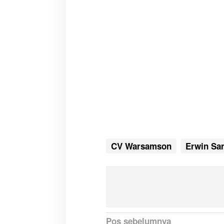
CV Warsamson
Erwin Sa
N
Pos sebelumnya