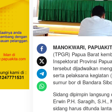
m
i
k
e
c
e
l
a
MANOKWARI, PAPUAKIT
k
a
(TPGR) Papua Barat kemba
a
Inspektorat Provinsi Pap
n
tersebut dijadwalkan meng
,
serta pelaksana kegiatan 
s
i
sumur bor di Bandara Sib
d
a
Sidang dipimpin langsung o
n
Erwin P.H. Saragih, S.H., 
g
sidang harus ditunda lan
T