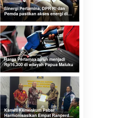
Sinergi Pertamina, DPR RI dan
Pemda pastikan akses energi di
Teluk Bintuni
Harga Pertamax turun menjadi
Rp16.300 di wilayah Papua Maluku
Kanwil Kemenkum Pabar
Harmonisasikan Empat Ranperda