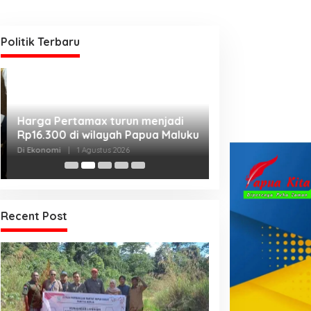
Politik Terbaru
Kanwil Kemenku
Harga Pertamax turun menjadi
Harmonisasikan
Rp16.300 di wilayah Papua Maluku
Kabupaten Telu
Di Hukum & Kriminal, 
Di Ekonomi
|
1 Agustus 2026
2026
Recent Post