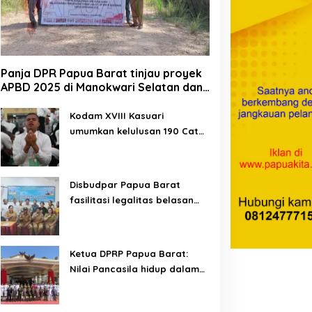
Panja DPR Papua Barat tinjau proyek
APBD 2025 di Manokwari Selatan dan
Bintuni
Kodam XVIII Kasuari
umumkan kelulusan 190 Cata
PK TNI AD gelombang II TA
2026
Disbudpar Papua Barat
fasilitasi legalitas belasan
lembaga kesenian di tiga
kabupaten
Ketua DPRP Papua Barat:
Nilai Pancasila hidup dalam
kehidupan masyarakat
Papua