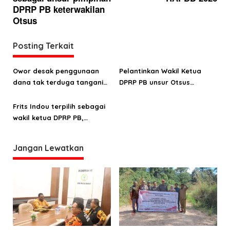
i
DPRP PB keterwakilan
g
Otsus
a
Posting Terkait
s
i
Owor desak penggunaan
Pelantinkan Wakil Ketua
p
dana tak terduga tangani
DPRP PB unsur Otsus
o
bencana di Kampung Coisi
ditarget November
Frits Indou terpilih sebagai
s
wakil ketua DPRP PB,
Mudasir Bogra ketua Fraksi
Otsus
Jangan Lewatkan