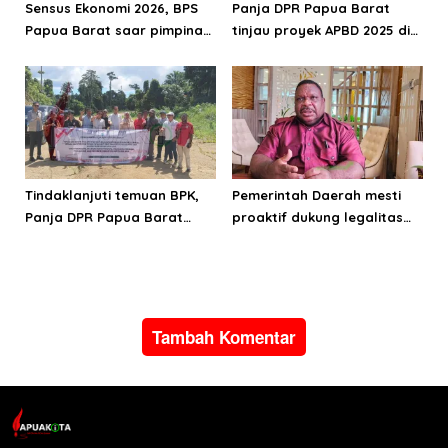
Sensus Ekonomi 2026, BPS
Panja DPR Papua Barat
Papua Barat saar pimpinan
tinjau proyek APBD 2025 di
DPRPB
Manokwari Selatan dan
Bintuni
Tindaklanjuti temuan BPK,
Pemerintah Daerah mesti
Panja DPR Papua Barat
proaktif dukung legalitas
turlap ke tiga lokasi proyek
pertambangan rakyat di
di Manokwari
Papua Barat
Tambah Komentar