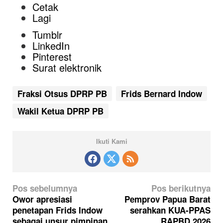
Cetak
Lagi
Tumblr
LinkedIn
Pinterest
Surat elektronik
Fraksi Otsus DPRP PB
Frids Bernard Indow
Wakil Ketua DPRP PB
Ikuti Kami
N
Pos sebelumnya
Pos berikutnya
a
Owor apresiasi
Pemprov Papua Barat
penetapan Frids Indow
serahkan KUA-PPAS
v
sebagai unsur pimpinan
RAPBD 2026