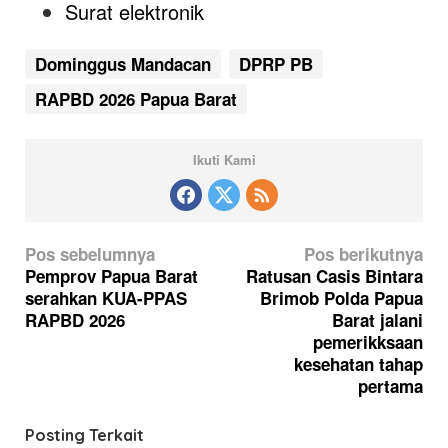
Surat elektronik
Dominggus Mandacan
DPRP PB
RAPBD 2026 Papua Barat
Ikuti Kami
N
Pos sebelumnya
Pos berikutnya
a
Pemprov Papua Barat
Ratusan Casis Bintara
serahkan KUA-PPAS
Brimob Polda Papua
v
RAPBD 2026
Barat jalani
i
pemerikksaan
g
kesehatan tahap
pertama
a
s
Posting Terkait