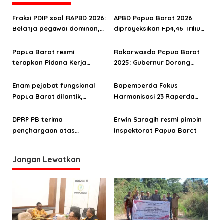
i
p
Fraksi PDIP soal RAPBD 2026:
APBD Papua Barat 2026
o
Belanja pegawai dominan,
diproyeksikan Rp4,46 Triliun,
ruang fiskal terbatas
Fokus SDM dan Ekonomi
s
Rakyat
Papua Barat resmi
Rakorwasda Papua Barat
terapkan Pidana Kerja
2025: Gubernur Dorong
Sosial, langkah baru
Sinergi APIP–APH Perkuat
penegakan hukum humanis
Tembok Pencegahan
Enam pejabat fungsional
Bapemperda Fokus
di era KUHP Nasional
Korupsi
Papua Barat dilantik,
Harmonisasi 23 Raperda
Gubernur tekankan
Usai Penetapan
integritas dan pengawasan
Propemperda 2026
DPRP PB terima
Erwin Saragih resmi pimpin
berkualitas
penghargaan atas
Inspektorat Papua Barat
pembentukkan Perda KTR
Jangan Lewatkan