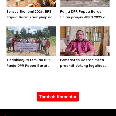
Sensus Ekonomi 2026, BPS
Panja DPR Papua Barat
Papua Barat saar pimpinan
tinjau proyek APBD 2025 di
DPRPB
Manokwari Selatan dan
Bintuni
Tindaklanjuti temuan BPK,
Pemerintah Daerah mesti
Panja DPR Papua Barat
proaktif dukung legalitas
turlap ke tiga lokasi proyek
pertambangan rakyat di
di Manokwari
Papua Barat
Tambah Komentar