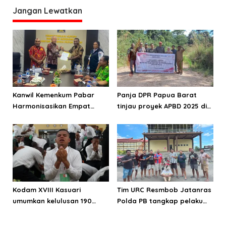
Papua Barat
Jangan Lewatkan
Kanwil Kemenkum Pabar
Panja DPR Papua Barat
Harmonisasikan Empat
tinjau proyek APBD 2025 di
Ranperda Kabupaten Teluk
Manokwari Selatan dan
Wondama
Bintuni
Kodam XVIII Kasuari
Tim URC Resmbob Jatanras
umumkan kelulusan 190
Polda PB tangkap pelaku
Cata PK TNI AD gelombang
curanmor di Manokwari
II TA 2026