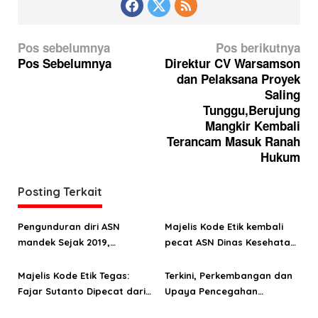
N
Pos sebelumnya
Pos berikutnya
a
Pos Sebelumnya
Direktur CV Warsamson
dan Pelaksana Proyek
v
Saling
i
Tunggu,Berujung
g
Mangkir Kembali
Terancam Masuk Ranah
a
Hukum
s
i
Posting Terkait
p
o
Pengunduran diri ASN
Majelis Kode Etik kembali
mandek Sejak 2019,
pecat ASN Dinas Kesehatan
s
Inspektur Papua Barat
Papua Barat
tegur keras Dinas PUPR
Majelis Kode Etik Tegas:
Terkini, Perkembangan dan
Fajar Sutanto Dipecat dari
Upaya Pencegahan
ASN Papua Barat
Masuknya Virus Corona di