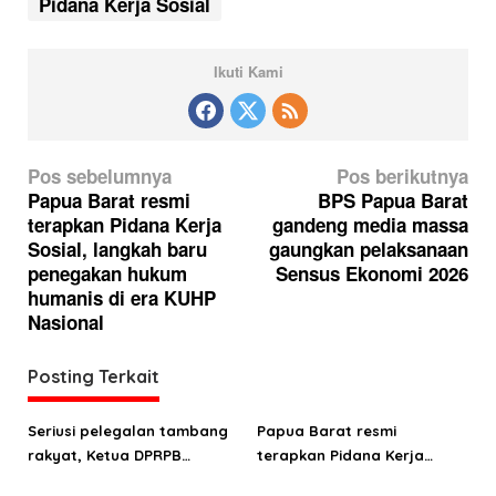
Pidana Kerja Sosial
Ikuti Kami
N
Pos sebelumnya
Pos berikutnya
a
Papua Barat resmi
BPS Papua Barat
terapkan Pidana Kerja
gandeng media massa
v
Sosial, langkah baru
gaungkan pelaksanaan
i
penegakan hukum
Sensus Ekonomi 2026
g
humanis di era KUHP
Nasional
a
s
Posting Terkait
i
p
Seriusi pelegalan tambang
Papua Barat resmi
o
rakyat, Ketua DPRPB
terapkan Pidana Kerja
Orgenes Wonggor bertemu
Sosial, langkah baru
s