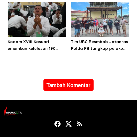
Wondama
Bintuni
Kodam XVIII Kasuari
Tim URC Resmbob Jatanras
umumkan kelulusan 190
Polda PB tangkap pelaku
Cata PK TNI AD gelombang
curanmor di Manokwari
II TA 2026
Tambah Komentar