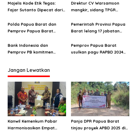
Menko Perekonomian dan
penegakan hukum humanis
Majelis Kode Etik Tegas:
Direktur CV Warsamson
Menteri ESDM
di era KUHP Nasional
Fajar Sutanto Dipecat dari
mangkir, sidang TPGR
ASN Papua Barat
Papua Barat tunda
pemeriksaan kasus
Polda Papua Barat dan
Pemerintah Provinsi Papua
kekurangan Rp261 Juta
Pemprov Papua Barat
Barat lelang 17 jabatan
tandatangani nota
eselon II
kesepahaman peningkatan
Bank Indonesia dan
Pemprov Papua Barat
produktivitas pertanian
Pemprov PB komitmen
usulkan pagu RAPBD 2024
Jagung
kendalikan inflasi dan
senilai Rp3,8 triliun
pertumbuhan industri
Jangan Lewatkan
Kanwil Kemenkum Pabar
Panja DPR Papua Barat
Harmonisasikan Empat
tinjau proyek APBD 2025 di
Ranperda Kabupaten Teluk
Manokwari Selatan dan