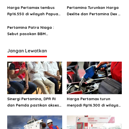
i
Harga Pertamax tembus
Pertamina Turunkan Harga
p
Rp16.550 di wilayah Papua
Dexlite dan Pertamina Dex di
o
Maluku, harga Biosolar dan
Papua-Maluku, Pertamax
Pertalite tetap
Turbo Disesuaikan Mulai 1
Pertamina Patra Niaga :
s
Juni 2026
Sebut pasokan BBM
nasional aman untuk
layanan Ramadan-Idul Fitri
Jangan Lewatkan
di tengah dinamika
geopolitik global
Sinergi Pertamina, DPR RI
Harga Pertamax turun
dan Pemda pastikan akses
menjadi Rp16.300 di wilayah
energi di Teluk Bintuni
Papua Maluku