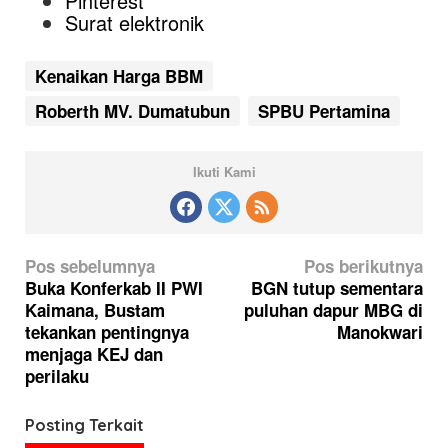
Pinterest
Surat elektronik
Kenaikan Harga BBM
Roberth MV. Dumatubun
SPBU Pertamina
Ikuti Kami
N
Pos sebelumnya
Pos berikutnya
a
Buka Konferkab II PWI
BGN tutup sementara
Kaimana, Bustam
puluhan dapur MBG di
v
tekankan pentingnya
Manokwari
i
menjaga KEJ dan
g
perilaku
a
Posting Terkait
s