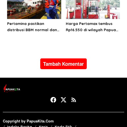
Pertamina pastikan
Harga Pertamax tembus
distribusi BBM normal dan
Rp16.550 di wilayah Papua
lancar di wilayah Papua
Maluku, harga Biosolar dan
Maluku
Pertalite tetap
Tambah Komentar
Copyright by PapuaKita.Com
Indeks Berita
Karir
Kode Etik