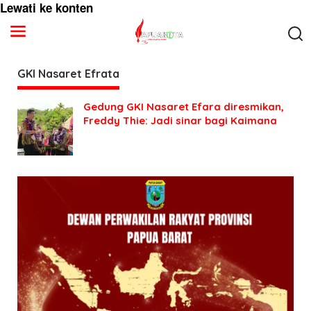
Lewati ke konten
GKI Nasaret Efrata
Gedung GKI Nasaret Efara diresmikan,
Freddy Thie: Jadi sinar bagi Kaimana