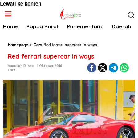
Lewati ke konten
Home
Papua Barat
Parlementaria
Daerah
Homepage
/
Cars
Red ferrari supercar in ways
Red ferrari supercar in ways
Abdullah D, Ace
1 Oktober 2016
Cars