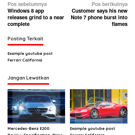
N
Pos sebelumnya
Pos berikutnya
a
Windows 8 app
Customer says his new
releases grind to a near
Note 7 phone burst into
v
complete
flames
i
g
Posting Terkait
a
s
Example youtube post
Ferrari California
i
p
Jangan Lewatkan
o
s
Mercedes-Benz E200:
Example youtube post
Review, Specification, Price
Ferrari California