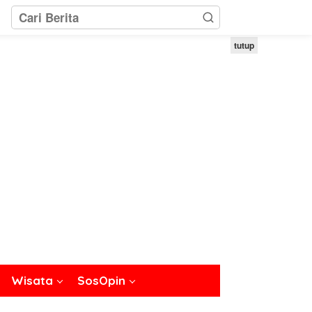
tutup
Wisata
SosOpin