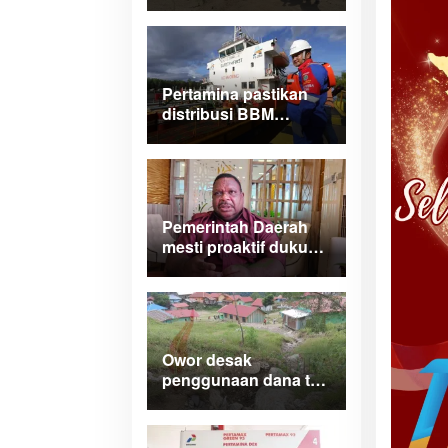
Papua Barat turlap ke
tiga lokasi proyek di
Manokwari
Pertamina pastikan
distribusi BBM
normal dan lancar di
wilayah Papua
Maluku
Pemerintah Daerah
mesti proaktif dukung
legalitas
pertambangan rakyat
di Papua Barat
Owor desak
penggunaan dana tak
terduga tangani
bencana di Kampung
Coisi