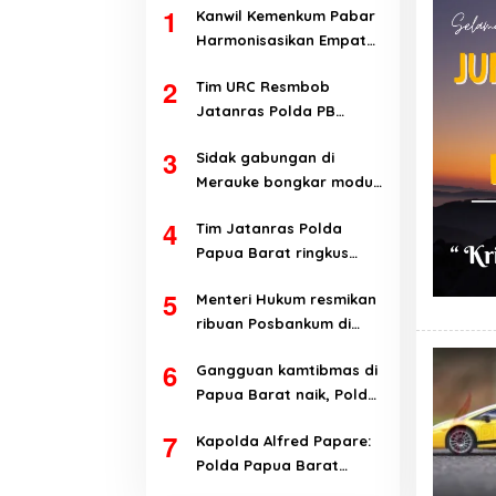
1
Kanwil Kemenkum Pabar
Harmonisasikan Empat
Ranperda Kabupaten
2
Tim URC Resmbob
Teluk Wondama
Jatanras Polda PB
tangkap pelaku
3
Sidak gabungan di
curanmor di Manokwari
Merauke bongkar modus
penyalahgunaan BBM
4
Tim Jatanras Polda
subsidi
Papua Barat ringkus
pelaku curanmor
5
Menteri Hukum resmikan
ribuan Posbankum di
Papua Barat dan Papua
6
Gangguan kamtibmas di
Barat Daya
Papua Barat naik, Polda
evaluasi kinerja jajaran
7
Kapolda Alfred Papare:
Polda Papua Barat
terbuka terhadap kritik