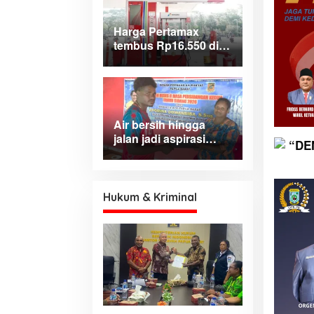
Harga Pertamax
tembus Rp16.550 di
wilayah Papua
Maluku, harga
Biosolar dan Pertalite
tetap
Air bersih hingga
jalan jadi aspirasi
dominan warga Hink,
Aporina: Harus jadi
prioritas
pembangunan
Hukum & Kriminal