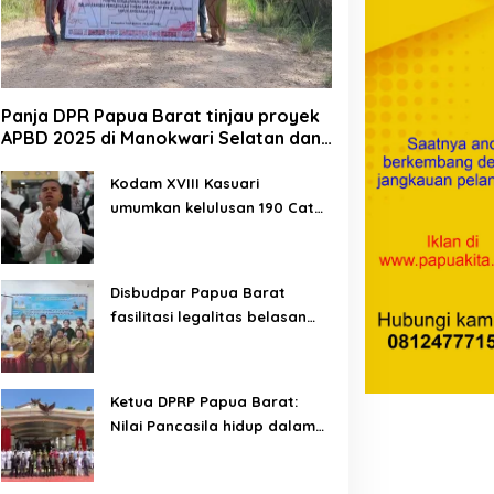
Panja DPR Papua Barat tinjau proyek
APBD 2025 di Manokwari Selatan dan
Bintuni
Kodam XVIII Kasuari
umumkan kelulusan 190 Cata
PK TNI AD gelombang II TA
2026
Disbudpar Papua Barat
fasilitasi legalitas belasan
lembaga kesenian di tiga
kabupaten
Ketua DPRP Papua Barat:
Nilai Pancasila hidup dalam
kehidupan masyarakat
Papua