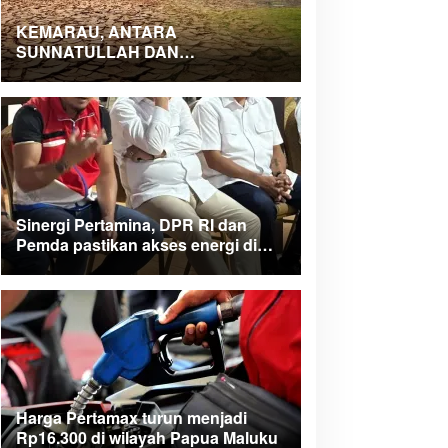
KEMARAU, ANTARA
SUNNATULLAH DAN
MUHASABAH
Sinergi Pertamina, DPR RI dan
Pemda pastikan akses energi di
Teluk Bintuni
Harga Pertamax turun menjadi
Rp16.300 di wilayah Papua Maluku