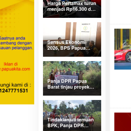
Harga Pertamax turun
menjadi Rp16.300 di
wilayah Papua
Maluku
Sensus Ekonomi
2026, BPS Papua
Barat saar pimpinan
DPRPB
Panja DPR Papua
Barat tinjau proyek
APBD 2025 di
Manokwari Selatan
dan Bintuni
Tindaklanjuti temuan
BPK, Panja DPR