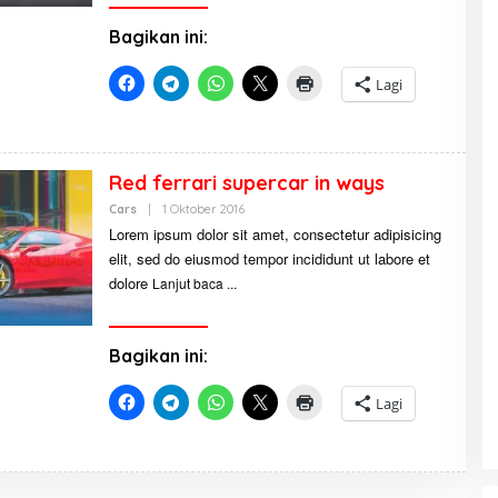
L
L
Bagikan ini:
A
H
D
Lagi
,
A
C
E
Red ferrari supercar in ways
Cars
|
1 Oktober 2016
O
L
Lorem ipsum dolor sit amet, consectetur adipisicing
E
elit, sed do eiusmod tempor incididunt ut labore et
H
A
dolore
Lanjut baca
B
D
U
L
L
Bagikan ini:
A
H
D
Lagi
,
A
C
E