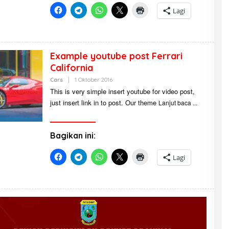
A
Lagi
H
D
,
A
C
E
Example youtube post Ferrari
California
Cars
|
1 Oktober 2016
O
L
This is very simple insert youtube for video post,
E
just insert link in to post. Our theme
H
Lanjut baca
A
B
D
U
Bagikan ini:
L
L
A
Lagi
H
D
,
A
C
E