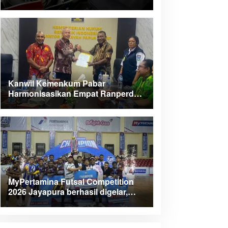
Kanwil Kemenkum Pabar
Harmonisasikan Empat Ranperda
Kabupaten Teluk Wondama
MyPertamina Futsal Competition
2026 Jayapura berhasil digelar,
dorong talenta muda berprestasi