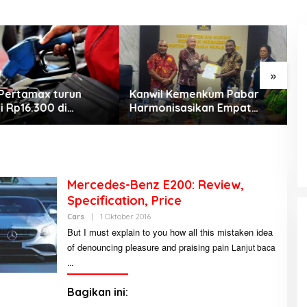
»
Pertamax turun
Kanwil Kemenkum Pabar
M
i Rp16.300 di
Harmonisasikan Empat
C
KEMARAU, ANTARA SUNNATULLAH
h Papua Maluku
Ranperda Kabupaten Teluk
J
DAN MUHASABAH
Wondama
d
b
Di Religi
|
7 Agustus 2026
Mercedes-Benz E200: Review,
Specification, Price
Cars
|
1 Oktober 2016
O
L
But I must explain to you how all this mistaken idea
E
of denouncing pleasure and praising pain
H
Lanjut baca
A
B
D
U
Bagikan ini:
L
L