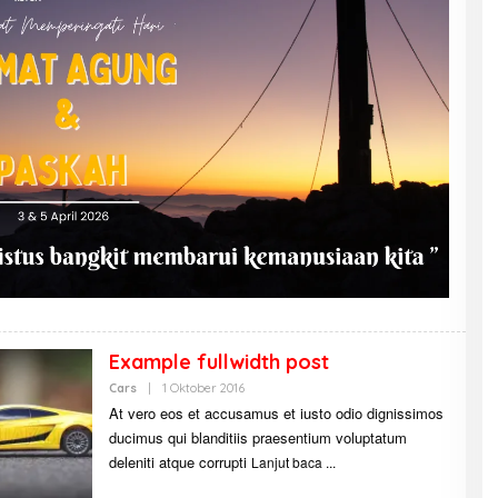
Example fullwidth post
Cars
|
1 Oktober 2016
O
L
At vero eos et accusamus et iusto odio dignissimos
E
ducimus qui blanditiis praesentium voluptatum
H
A
deleniti atque corrupti
Lanjut baca
B
D
U