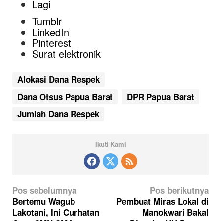
Lagi
Tumblr
LinkedIn
Pinterest
Surat elektronik
Alokasi Dana Respek
Dana Otsus Papua Barat
DPR Papua Barat
Jumlah Dana Respek
Ikuti Kami
N
Pos sebelumnya
Pos berikutnya
a
Bertemu Wagub
Pembuat Miras Lokal di
Lakotani, Ini Curhatan
Manokwari Bakal
v