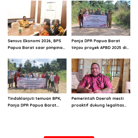
Sensus Ekonomi 2026, BPS
Panja DPR Papua Barat
Papua Barat saar pimpinan
tinjau proyek APBD 2025 di
DPRPB
Manokwari Selatan dan
Bintuni
Tindaklanjuti temuan BPK,
Pemerintah Daerah mesti
Panja DPR Papua Barat
proaktif dukung legalitas
turlap ke tiga lokasi proyek
pertambangan rakyat di
di Manokwari
Papua Barat