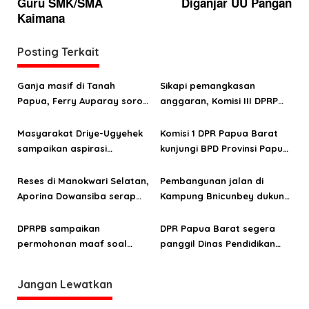
Guru SMK/SMA
Diganjar UU Pangan
i
Kaimana
g
a
Posting Terkait
s
Ganja masif di Tanah
Sikapi pemangkasan
i
Papua, Ferry Auparay soroti
anggaran, Komisi III DPRP
p
jalur suplai hingga
PB minta OPD mitra segera
o
lemahnya intervensi
serahkan RKA 2026
Masyarakat Driye-Ugyehek
Komisi 1 DPR Papua Barat
ekonomi
sampaikan aspirasi
kunjungi BPD Provinsi Papua
s
infrastruktur ke anggota
Barat di Jakarta
DPRP Papua Barat Aporina
Reses di Manokwari Selatan,
Pembangunan jalan di
Dowansiba
Aporina Dowansiba serap
Kampung Bnicunbey dukung
aspirasi masyarakat di tiga
pengembangan pariwisata
distrik
Pegunungan Arfak
DPRPB sampaikan
DPR Papua Barat segera
permohonan maaf soal
panggil Dinas Pendidikan
keterbatasan kuota siswa
dan SMA Kasuari Nusantara
SMA Kasuari Nusantara
Jangan Lewatkan
Papua Barat