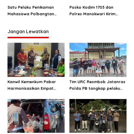
Satu Pelaku Penikaman
Posko Kodim 1703 dan
Mahasiswa Polbangtan
Polres Manokwari Kirim
Manokwari Diamankan,
Bantuan Kemanusiaan Ke
Empat Buron
Sulteng
Jangan Lewatkan
Kanwil Kemenkum Pabar
Tim URC Resmbob Jatanras
Harmonisasikan Empat
Polda PB tangkap pelaku
Ranperda Kabupaten Teluk
curanmor di Manokwari
Wondama