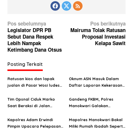
N
Pos sebelumnya
Pos berikutnya
a
Legislator DPR PB
Mairuma Tolak Ratusan
Sebut Dana Respek
Proposal Investasi
v
Lebih Nampak
Kelapa Sawit
i
Ketimbang Dana Otsus
g
a
Posting Terkait
s
Ratusan kios dan lapak
Oknum ASN Masuk Dalam
i
jualan di Pasar Wosi ludes
Daftar Laporan Kekerasan
p
terbakar
Seksual Terhadap Anak
o
Tim Opsnal Ciduk Marko
Gandeng FKBM, Polres
Saat Beraksi di Jalan
Manokwari Galakan
s
Percetakan
Gerakan Cinta Helm
Kapolres Adam Erwindi
Mapolres Manokwari Bakal
Pimpin Upacara Pelepasan
Miliki Rumah Ibadah Seperti
Enam Personel Manokwari
Polda