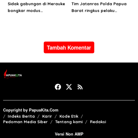
Sidak gabungan di Merauke
Tim Jatanras Polda Papua
bongkar modus
Barat ringkus pelaku
penyalahgunaan BBM
curanmor
subsidi
Tambah Komentar
Copyright by PapuaKita.Com
Indeks Berita
Karir
Kode Etik
Pedoman Media Siber
Tentang kami
Redaksi
Versi Non AMP