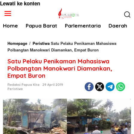
Lewati ke konten
Home
Papua Barat
Parlementaria
Daerah
Homepage
/
Peristiwa
Satu Pelaku Penikaman Mahasiswa
Polbangtan Manokwari Diamankan, Empat Buron
Satu Pelaku Penikaman Mahasiswa
Polbangtan Manokwari Diamankan,
Empat Buron
Redaksi Papua Kita
29 April 2019
Peristiwa