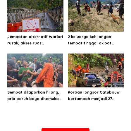
Jembatan alternatif Wariori
2 keluarga kehilangan
rusak, akses ruas
tempat tinggal akibat
Manokwari-Sorong terputus
kebakaran di Distrik
Mokwam
Sempat dilaporkan hilang,
Korban longsor Catubouw
pria paruh baya ditemukan
bertambah menjadi 27
selamat di hutan Bintuni
orang, proses pencarian
belum dihentikan