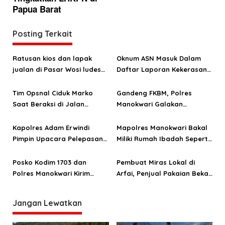
i
Papua Barat
g
a
Posting Terkait
s
Ratusan kios dan lapak
Oknum ASN Masuk Dalam
i
jualan di Pasar Wosi ludes
Daftar Laporan Kekerasan
p
terbakar
Seksual Terhadap Anak
o
Tim Opsnal Ciduk Marko
Gandeng FKBM, Polres
Saat Beraksi di Jalan
Manokwari Galakan
s
Percetakan
Gerakan Cinta Helm
Kapolres Adam Erwindi
Mapolres Manokwari Bakal
Pimpin Upacara Pelepasan
Miliki Rumah Ibadah Seperti
Enam Personel Manokwari
Polda
Posko Kodim 1703 dan
Pembuat Miras Lokal di
Polres Manokwari Kirim
Arfai, Penjual Pakaian Bekas
Bantuan Kemanusiaan Ke
dan Tukang Kayu
Sulteng
Jangan Lewatkan