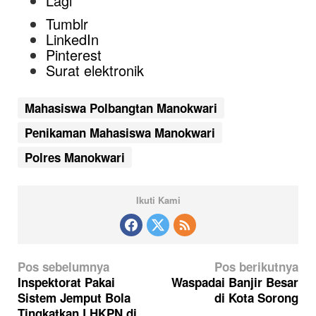
Lagi
Tumblr
LinkedIn
Pinterest
Surat elektronik
Mahasiswa Polbangtan Manokwari
Penikaman Mahasiswa Manokwari
Polres Manokwari
Ikuti Kami
N
Pos sebelumnya
Pos berikutnya
a
Inspektorat Pakai
Waspadai Banjir Besar
Sistem Jemput Bola
di Kota Sorong
v
Tingkatkan LHKPN di