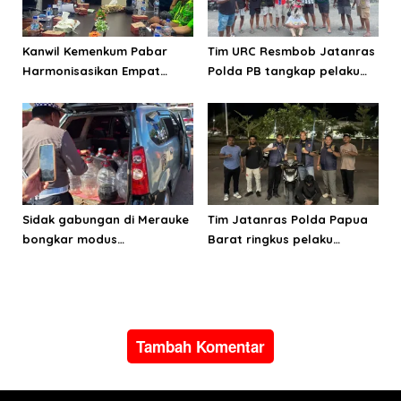
Kanwil Kemenkum Pabar
Tim URC Resmbob Jatanras
Harmonisasikan Empat
Polda PB tangkap pelaku
Ranperda Kabupaten Teluk
curanmor di Manokwari
Wondama
Sidak gabungan di Merauke
Tim Jatanras Polda Papua
bongkar modus
Barat ringkus pelaku
penyalahgunaan BBM
curanmor
subsidi
Tambah Komentar