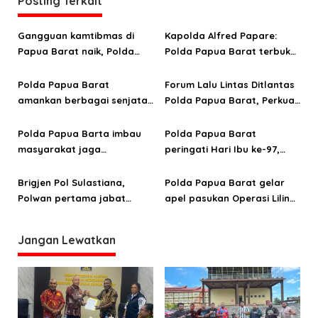
a
Posting Terkait
s
Gangguan kamtibmas di
Kapolda Alfred Papare:
i
Papua Barat naik, Polda
Polda Papua Barat terbuka
p
evaluasi kinerja jajaran
terhadap kritik untuk
o
perbaikan institusi
Polda Papua Barat
Forum Lalu Lintas Ditlantas
amankan berbagai senjata
Polda Papua Barat, Perkuat
s
tajam saat Ramadhan
kolaborasi keselamatan
berkendara
Polda Papua Barta imbau
Polda Papua Barat
masyarakat jaga
peringati Hari Ibu ke-97,
kamtibmas selama
Teguhkan peran strategis
perayaan HUT 171
perempuan menuju
Brigjen Pol Sulastiana,
Polda Papua Barat gelar
Pekabaran Injil
Indonesia Emas 2045
Polwan pertama jabat
apel pasukan Operasi Lilin
Wakapolda Papua Barat
Mansinam 2025
Jangan Lewatkan