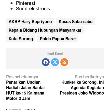
Pinterest
Surat elektronik
AKBP Hary Supriyono
Kasus Sabu-sabu
Kepala Bidang Hubungan Masyarakat
Kota Sorong
Polda Papua Barat
Ikuti Kami
N
Pos sebelumnya
Pos berikutnya
a
Penarikan Undian
Kunker ke Sorong, Ini
Hadiah Jalan Santai
Agenda Kegiatan
v
HUT ke-15 Kaimana
Presiden Joko Widodo
i
Molor 3 Jam
g