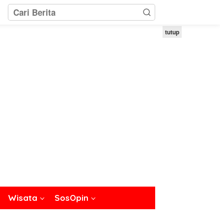
tutup
Wisata
SosOpin