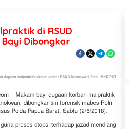
praktik di RSUD
Bayi Dibongkar
KEMARAU, ANTARA SUNNATULLAH
DAN MUHASABAH
Di Religi
|
7 Agustus 2026
n dugaan malpraktifk oknum dokter RSUD Manokwari. Foto : MKD/PKT
m – Makam bayi dugaan korban malpraktik
okwari, dibongkar tim forensik mabes Polri
imsus Polda Papua Barat, Sabtu (2/6/2018).
una proses otopsi terhadap jazad mendiang