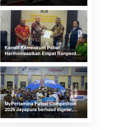
Kanwil Kemenkum Pabar
Harmonisasikan Empat Ranperda
Kabupaten Teluk Wondama
MyPertamina Futsal Competition
2026 Jayapura berhasil digelar,
dorong talenta muda berprestasi