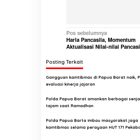
N
Pos sebelumnya
Harla Pancasila, Momentum
a
Aktualisasi Nilai-nilai Pancasi
v
i
Posting Terkait
g
a
Gangguan kamtibmas di Papua Barat naik, 
evaluasi kinerja jajaran
s
i
Polda Papua Barat amankan berbagai senja
p
tajam saat Ramadhan
o
Polda Papua Barta imbau masyarakat jaga
s
kamtibmas selama perayaan HUT 171 Pekab
Injil