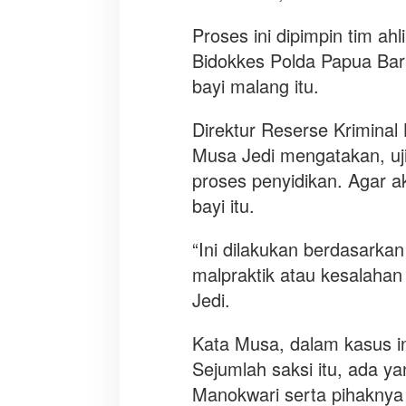
M
a
Proses ini dipimpin tim ahl
k
Bidokkes Polda Papua Barat
a
bayi malang itu.
m
B
a
Direktur Reserse Kriminal
y
Musa Jedi mengatakan, uji
i
proses penyidikan. Agar a
D
bayi itu.
i
b
o
“Ini dilakukan berdasarka
n
malpraktik atau kesalaha
g
Jedi.
k
a
Kata Musa, dalam kasus in
r
Sejumlah saksi itu, ada 
Manokwari serta pihaknya 