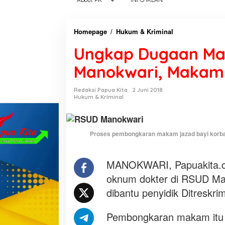
Homepage
/
Hukum & Kriminal
U
n
Ungkap Dugaan Mal
g
k
Manokwari, Makam 
a
p
Redaksi Papua Kita
2 Juni 2018
D
Hukum & Kriminal
u
g
a
Proses pembongkaran makam jazad bayi korba
a
n
MANOKWARI, Papuakita.co
M
a
oknum dokter di RSUD Man
l
dibantu penyidik Ditreskr
p
r
Pembongkaran makam itu g
a