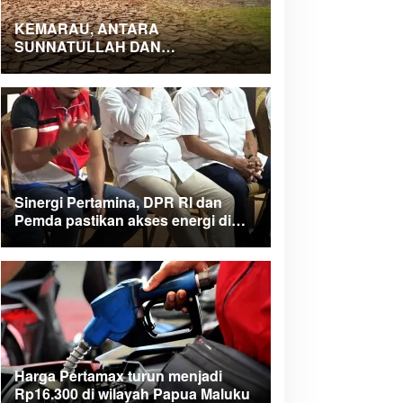
KEMARAU, ANTARA
SUNNATULLAH DAN
MUHASABAH
Sinergi Pertamina, DPR RI dan
Pemda pastikan akses energi di
Teluk Bintuni
Harga Pertamax turun menjadi
Rp16.300 di wilayah Papua Maluku