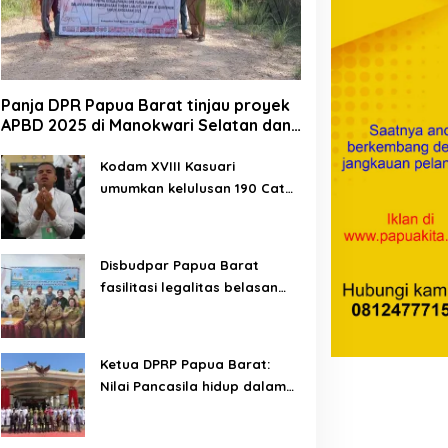
Panja DPR Papua Barat tinjau proyek
APBD 2025 di Manokwari Selatan dan
Bintuni
Kodam XVIII Kasuari
umumkan kelulusan 190 Cata
PK TNI AD gelombang II TA
2026
Disbudpar Papua Barat
fasilitasi legalitas belasan
lembaga kesenian di tiga
kabupaten
Ketua DPRP Papua Barat:
Nilai Pancasila hidup dalam
kehidupan masyarakat
Papua