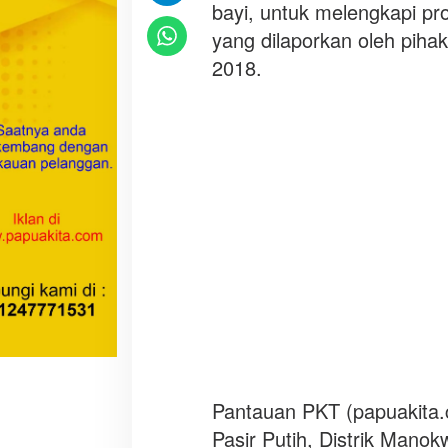
bayi, untuk melengkapi pr
k
t
yang dilaporkan oleh piha
i
2018.
k
d
i
R
S
U
D
M
a
n
o
k
w
a
r
Pantauan PKT (papuakita.
i
,
Pasir Putih, Distrik Manok