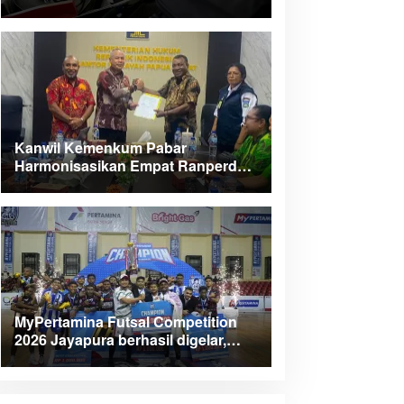
Kanwil Kemenkum Pabar
Harmonisasikan Empat Ranperda
Kabupaten Teluk Wondama
MyPertamina Futsal Competition
2026 Jayapura berhasil digelar,
dorong talenta muda berprestasi