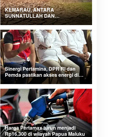
KEMARAU, ANTARA
SUNNATULLAH DAN
MUHASABAH
Sinergi Pertamina, DPR RI dan
Pemda pastikan akses energi di
Teluk Bintuni
Harga Pertamax turun menjadi
Rp16.300 di wilayah Papua Maluku