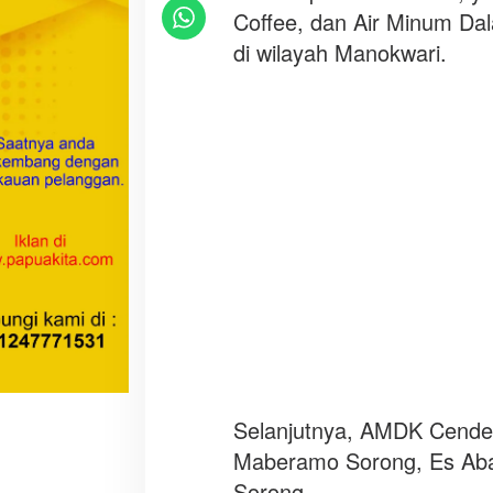
a
Coffee, dan Air Minum Da
l
di wilayah Manokwari.
d
i
P
a
p
u
a
B
a
r
a
t
Selanjutnya, AMDK Cende
Maberamo Sorong, Es Abadi
Sorong.