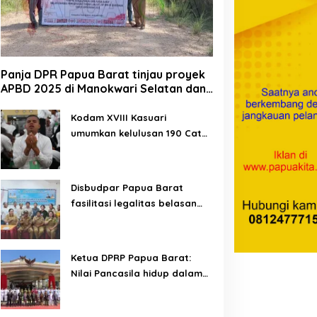
Panja DPR Papua Barat tinjau proyek
APBD 2025 di Manokwari Selatan dan
Bintuni
Kodam XVIII Kasuari
umumkan kelulusan 190 Cata
PK TNI AD gelombang II TA
2026
Disbudpar Papua Barat
fasilitasi legalitas belasan
lembaga kesenian di tiga
kabupaten
Ketua DPRP Papua Barat:
Nilai Pancasila hidup dalam
kehidupan masyarakat
Papua