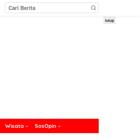
tutup
Wisata
SosOpin