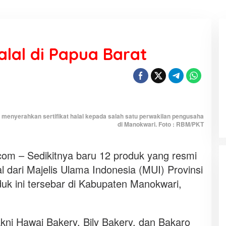
alal di Papua Barat
KEMARAU, ANTARA SUNNATULLAH
DAN MUHASABAH
Di Religi
|
7 Agustus 2026
enyerahkan sertifikat halal kepada salah satu perwakilan pengusaha
di Manokwari. Foto : RBM/PKT
m – Sedikitnya baru 12 produk yang resmi
al dari Majelis Ulama Indonesia (MUI) Provinsi
uk ini tersebar di Kabupaten Manokwari,
akni Hawai Bakery, Bily Bakery, dan Bakaro