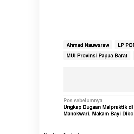
Ahmad Nauwsraw
LP PO
MUI Provinsi Papua Barat
N
Pos sebelumnya
Ungkap Dugaan Malpraktik d
a
Manokwari, Makam Bayi Dibo
v
i