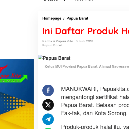
Homepage
/
Papua Barat
I
n
Ini Daftar Produk H
i
D
Redaksi Papua Kita
3 Juni 2018
a
Papua Barat
f
t
a
Ketua MUI Provinsi Papua Barat, Ahmad Nauwsraw m
r
P
r
MANOKWARI, Papuakita.co
o
d
mengantongi sertifikat hal
u
Papua Barat. Belasan prod
k
Fak-fak, dan Kota Sorong.
H
a
Produk-produk halal itu, y
l