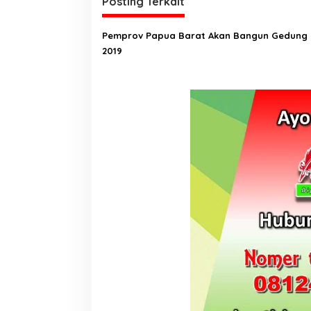
g
Posting Terkait
a
Pemprov Papua Barat Akan Bangun Gedung 
s
2019
i
p
o
s