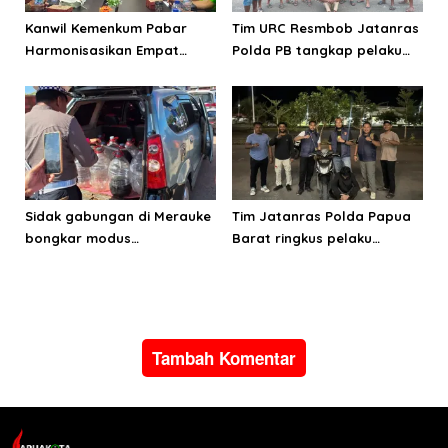
Kanwil Kemenkum Pabar
Tim URC Resmbob Jatanras
Harmonisasikan Empat
Polda PB tangkap pelaku
Ranperda Kabupaten Teluk
curanmor di Manokwari
Wondama
Sidak gabungan di Merauke
Tim Jatanras Polda Papua
bongkar modus
Barat ringkus pelaku
penyalahgunaan BBM
curanmor
subsidi
Tambah Komentar