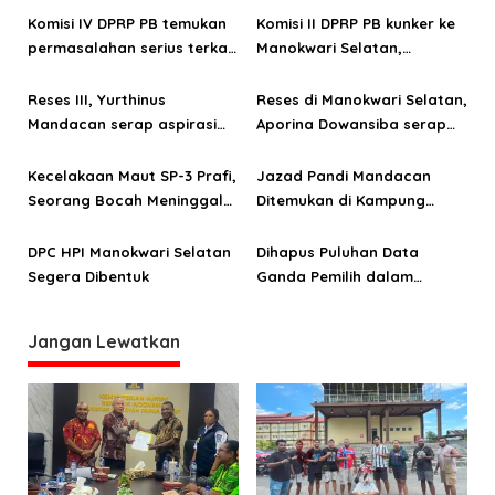
s
Komisi IV DPRP PB temukan
Komisi II DPRP PB kunker ke
permasalahan serius terkait
Manokwari Selatan,
i
pembangunan sekolah
temukan masalah BBR,
p
unggulan di Manokwari
beasiswa penddikan hingga
Reses III, Yurthinus
Reses di Manokwari Selatan,
o
Selatan
penolakan MBG
Mandacan serap aspirasi
Aporina Dowansiba serap
masyarakat Mansel
aspirasi masyarakat di tiga
s
distrik
Kecelakaan Maut SP-3 Prafi,
Jazad Pandi Mandacan
Seorang Bocah Meninggal
Ditemukan di Kampung
Ditempat
Anyob
DPC HPI Manokwari Selatan
Dihapus Puluhan Data
Segera Dibentuk
Ganda Pemilih dalam
DPTHP-2 Kabupaten Mansel
Jangan Lewatkan