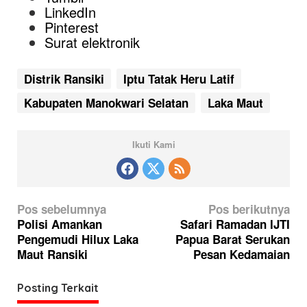
LinkedIn
Pinterest
Surat elektronik
Distrik Ransiki
Iptu Tatak Heru Latif
Kabupaten Manokwari Selatan
Laka Maut
Ikuti Kami
N
Pos sebelumnya
Pos berikutnya
a
Polisi Amankan
Safari Ramadan IJTI
Pengemudi Hilux Laka
Papua Barat Serukan
v
Maut Ransiki
Pesan Kedamaian
i
g
Posting Terkait
a