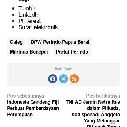
Tumblr
LinkedIn
Pinterest
Surat elektronik
Caleg
DPW Perindo Papua Barat
Marinus Bonepai
Partai Perindo
Ikuti Kami
N
Pos sebelumnya
Pos berikutnya
a
Indonesia Gandeng Fiji
TNI AD Jamin Netralitas
Perkuat Pemberdayaan
dalam Pilkada,
v
Perempuan
Kadispenad: Anggota
i
Yang Melanggar
Ditindak Tegas