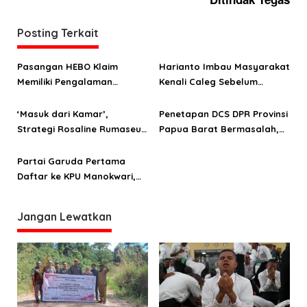
g
a
Posting Terkait
s
i
Pasangan HEBO Klaim
Harianto Imbau Masyarakat
p
Memiliki Pengalaman
Kenali Caleg Sebelum
o
Pemerintahan
Tentukan Pilihan
‘Masuk dari Kamar’,
Penetapan DCS DPR Provinsi
s
Strategi Rosaline Rumaseuw
Papua Barat Bermasalah,
Memikat Hati Masyarakat
Perindo: KPU Jangan
Papua Barat
Langgar Aturan Sendiri
Partai Garuda Pertama
Daftar ke KPU Manokwari,
Berkas Perindo Masih
Kurang
Jangan Lewatkan