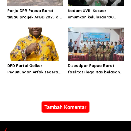
Panja DPR Papua Barat
Kodam XVIII Kasuari
tinjau proyek APBD 2025 di
umumkan kelulusan 190
Manokwari Selatan dan
Cata PK TNI AD gelombang
Bintuni
II TA 2026
DPD Partai Golkar
Disbudpar Papua Barat
Pegunungan Arfak segera
fasilitasi legalitas belasan
laksanakan Musda
lembaga kesenian di tiga
kabupaten
Tambah Komentar