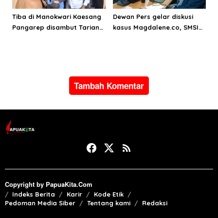
Tiba di Manokwari Kaesang
Dewan Pers gelar diskusi
Pangarep disambut Tarian
kasus Magdalene.co, SMSI
Adat Arfak
dorong penguatan
mekanisme sengketa
jurnalistik
Tambah Komentar
Copyright by PapuaKita.Com
Indeks Berita
Karir
Kode Etik
Pedoman Media Siber
Tentang kami
Redaksi