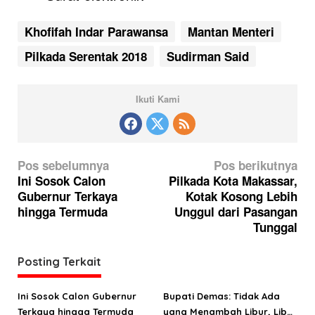
Khofifah Indar Parawansa
Mantan Menteri
Pilkada Serentak 2018
Sudirman Said
Ikuti Kami
N
Pos sebelumnya
Pos berikutnya
a
Ini Sosok Calon
Pilkada Kota Makassar,
Gubernur Terkaya
Kotak Kosong Lebih
v
hingga Termuda
Unggul dari Pasangan
i
Tunggal
g
a
Posting Terkait
s
Ini Sosok Calon Gubernur
Bupati Demas: Tidak Ada
i
Terkaya hingga Termuda
yang Menambah Libur, Libur