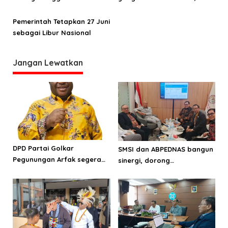
p
Hanya Sehari
o
Pemerintah Tetapkan 27 Juni
sebagai Libur Nasional
s
Jangan Lewatkan
DPD Partai Golkar
SMSI dan ABPEDNAS bangun
Pegunungan Arfak segera
sinergi, dorong
laksanakan Musda
transparansi pemerintahan
desa