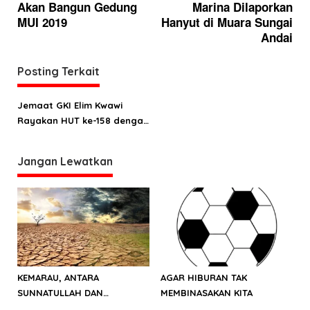
Akan Bangun Gedung
Marina Dilaporkan
v
MUI 2019
Hanyut di Muara Sungai
i
Andai
g
a
Posting Terkait
s
Jemaat GKI Elim Kwawi
i
Rayakan HUT ke-158 dengan
p
Sederhana
o
Jangan Lewatkan
s
KEMARAU, ANTARA
AGAR HIBURAN TAK
SUNNATULLAH DAN
MEMBINASAKAN KITA
MUHASABAH