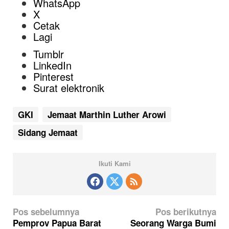
WhatsApp
X
Cetak
Lagi
Tumblr
LinkedIn
Pinterest
Surat elektronik
GKI
Jemaat Marthin Luther Arowi
Sidang Jemaat
Ikuti Kami
N
Pos sebelumnya
Pos berikutnya
a
Pemprov Papua Barat
Seorang Warga Bumi