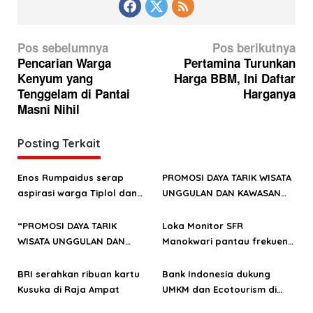
N
Pos sebelumnya
Pos berikutnya
a
Pencarian Warga
Pertamina Turunkan
Kenyum yang
Harga BBM, Ini Daftar
v
Tenggelam di Pantai
Harganya
i
Masni Nihil
g
a
Posting Terkait
s
Enos Rumpaidus serap
PROMOSI DAYA TARIK WISATA
i
aspirasi warga Tiplol dan
UNGGULAN DAN KAWASAN
p
Teluk Mayalibit
STRATEGIS PARIWISATA
o
PROVINSI DI RAJA AMPAT
“PROMOSI DAYA TARIK
Loka Monitor SFR
DAN KSPN TELUK
WISATA UNGGULAN DAN
Manokwari pantau frekuensi
s
CENDERAWASIH
KAWASAN STRATEGIS
radio di Raja Ampat
PARIWISATA PROVINSI DI
BRI serahkan ribuan kartu
Bank Indonesia dukung
RAJA AMPAT DAN TELUK
Kusuka di Raja Ampat
UMKM dan Ecotourism di
CENDERAWASIH”
Raja Ampat