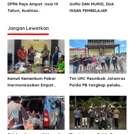
DPRK Raja Ampat: Usia 19
GURU DAN MURID, DUA
Tahun, Kualitas
INSAN PEMBELAJAR
infrastruktur dan
pelayanan pemerintahan
Jangan Lewatkan
mesti jadi prirotas
Kanwil Kemenkum Pabar
Tim URC Resmbob Jatanras
Harmonisasikan Empat
Polda PB tangkap pelaku
Ranperda Kabupaten Teluk
curanmor di Manokwari
Wondama