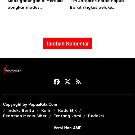
Sidak gabungan di Merauke
Tim Jatanras Polda Papua
bongkar modus
Barat ringkus pelaku
penyalahgunaan BBM
curanmor
subsidi
Tambah Komentar
Copyright by PapuaKita.Com
Indeks Berita
Karir
Kode Etik
Pedoman Media Siber
Tentang kami
Redaksi
Versi Non AMP