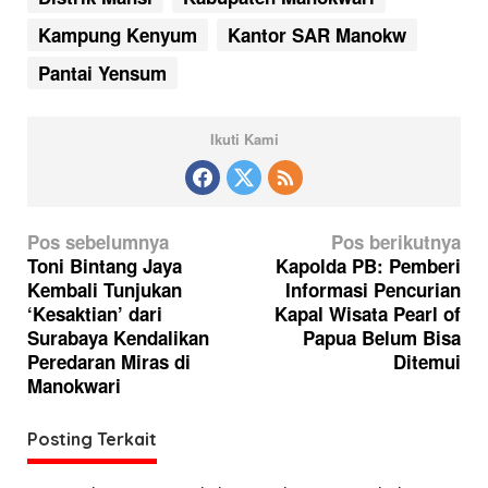
Kampung Kenyum
Kantor SAR Manokw
Pantai Yensum
Ikuti Kami
N
Pos sebelumnya
Pos berikutnya
a
Toni Bintang Jaya
Kapolda PB: Pemberi
Kembali Tunjukan
Informasi Pencurian
v
‘Kesaktian’ dari
Kapal Wisata Pearl of
i
Surabaya Kendalikan
Papua Belum Bisa
g
Peredaran Miras di
Ditemui
Manokwari
a
s
Posting Terkait
i