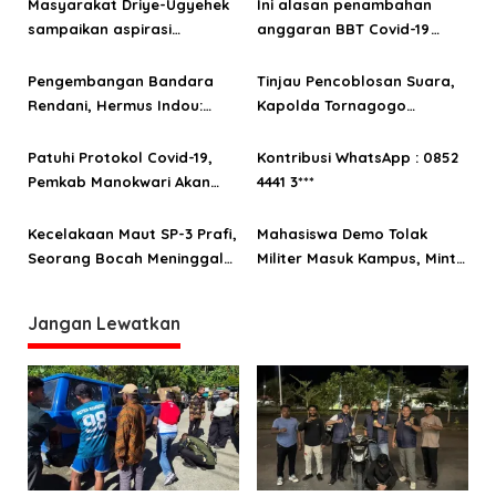
p
Masyarakat Driye-Ugyehek
Ini alasan penambahan
o
sampaikan aspirasi
anggaran BBT Covid-19
infrastruktur ke anggota
Manokwari sebesar 55,324
s
DPRP Papua Barat Aporina
miliar
Pengembangan Bandara
Tinjau Pencoblosan Suara,
Dowansiba
Rendani, Hermus Indou:
Kapolda Tornagogo
Upaya Mengubah Citra
Sihombing Ingatkan
Manokwari
Protokol Kesehatan
Patuhi Protokol Covid-19,
Kontribusi WhatsApp : 0852
Pemkab Manokwari Akan
4441 3***
Batasi Peserta Upacara
HUT ke 122
Kecelakaan Maut SP-3 Prafi,
Mahasiswa Demo Tolak
Seorang Bocah Meninggal
Militer Masuk Kampus, Minta
Ditempat
Pendidikan Digratiskan di
Tanah Papua
Jangan Lewatkan