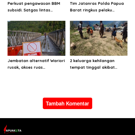
Perkuat pengawasan BBM
Tim Jatanras Polda Papua
subsidi. Satgas lintas
Barat ringkus pelaku
sektoral temukan indikasi
curanmor
penyalahgunaan di
Manokwari
Jembatan alternatif Wariori
2 keluarga kehilangan
rusak, akses ruas
tempat tinggal akibat
Manokwari-Sorong terputus
kebakaran di Distrik
Mokwam
Tambah Komentar