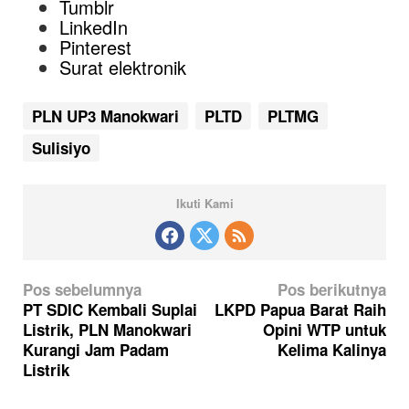
Tumblr
LinkedIn
Pinterest
Surat elektronik
PLN UP3 Manokwari
PLTD
PLTMG
Sulisiyo
Ikuti Kami
N
Pos sebelumnya
Pos berikutnya
a
PT SDIC Kembali Suplai
LKPD Papua Barat Raih
Listrik, PLN Manokwari
Opini WTP untuk
v
Kurangi Jam Padam
Kelima Kalinya
i
Listrik
g