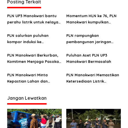
a
Posting Terkait
s
PLN UP3 Manokwari bantu
Momentum HLN ke 76, PLN
i
perahu listrik untuk nelayan
Manokwari kumpulkan
p
Pulau Mansinam, pertama di
puluhan kantong darah
o
Papua Barat
PLN salurkan puluhan
PLN rampungkan
kompor induksi ke
pembangunan jaringan
s
komunitas kopi Manokwari
listrik di Enam desa di
Kabupaten Tambrauw
PLN Manokwari Berkurban,
Puluhan Aset PLN UP3
Komitmen Menjaga Pasokan
Manokwari Bermasalah
Listrik Selama Idul Adha
PLN Manokwari Minta
PLN Manokwari Memastikan
Kepastian Lahan dan
Ketersediaan Listrik
Dukungan Jaringan Listrik di
Menyambut Nataru
Mansel
Jangan Lewatkan