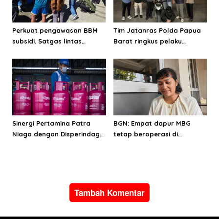
Perkuat pengawasan BBM
Tim Jatanras Polda Papua
subsidi. Satgas lintas
Barat ringkus pelaku
sektoral temukan indikasi
curanmor
penyalahgunaan di
Manokwari
Sinergi Pertamina Patra
BGN: Empat dapur MBG
Niaga dengan Disperindag
tetap beroperasi di
pastikan suplai LPG bagi
Manokwari
masyarakat Manokwari
Tambah Komentar