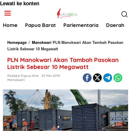
Lewati ke konten
Home
Papua Barat
Parlementaria
Daerah
Homepage
/
Manokwari
PLN Manokwari Akan Tambah Pasokan
Listrik Sebesar 10 Megawatt
PLN Manokwari Akan Tambah Pasokan
Listrik Sebesar 10 Megawatt
Redaksi Papua Kita
25 Mei 2019
Manokwari