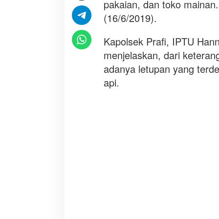
a
pakaian, dan toko mainan.
R
(16/6/2019).
u
p
Kapolsek Prafi, IPTU Hann
i
menjelaskan, dari keterang
a
h
adanya letupan yang terde
api.