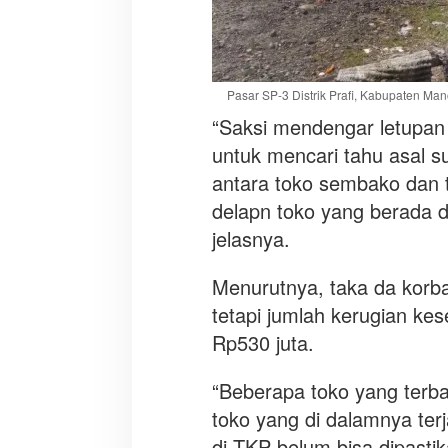
Pasar SP-3 Distrik Prafi, Kabupaten Mano
“Saksi mendengar letupan 
untuk mencari tahu asal s
antara toko sembako dan
delapn toko yang berada di
jelasnya.
Menurutnya, taka da korba
tetapi jumlah kerugian kes
Rp530 juta.
“Beberapa toko yang terba
toko yang di dalamnya terja
di TKP belum bisa dipasti