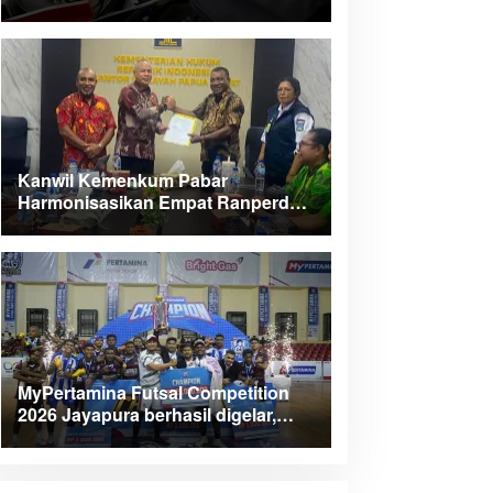
Kanwil Kemenkum Pabar
Harmonisasikan Empat Ranperda
Kabupaten Teluk Wondama
MyPertamina Futsal Competition
2026 Jayapura berhasil digelar,
dorong talenta muda berprestasi