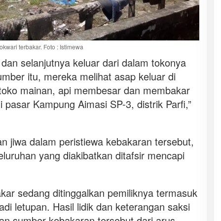
kwari terbakar. Foto : Istimewa
dan selanjutnya keluar dari dalam tokonya
umber itu, mereka melihat asap keluar di
 toko mainan, api membesar dan membakar
 pasar Kampung Aimasi SP-3, distrik Parfi,”
n jiwa dalam peristiewa kebakaran tersebut,
eluruhan yang diakibatkan ditafsir mencapi
kar sedang ditinggalkan pemiliknya termasuk
di letupan. Hasil lidik dan keterangan saksi
kan sumber kebakaran tersebut dari arus