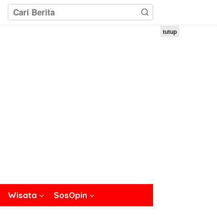
tutup
Wisata
SosOpin