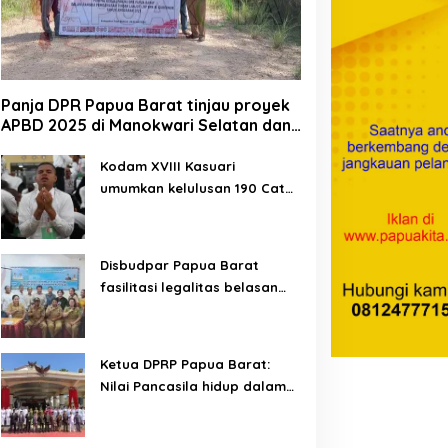
Panja DPR Papua Barat tinjau proyek
APBD 2025 di Manokwari Selatan dan
Bintuni
Kodam XVIII Kasuari
umumkan kelulusan 190 Cata
PK TNI AD gelombang II TA
2026
Disbudpar Papua Barat
fasilitasi legalitas belasan
lembaga kesenian di tiga
kabupaten
Ketua DPRP Papua Barat:
Nilai Pancasila hidup dalam
kehidupan masyarakat
Papua