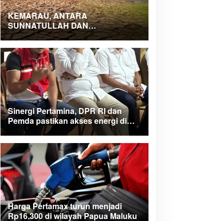
KEMARAU, ANTARA
SUNNATULLAH DAN
MUHASABAH
Sinergi Pertamina, DPR RI dan
Pemda pastikan akses energi di
Teluk Bintuni
Harga Pertamax turun menjadi
Rp16.300 di wilayah Papua Maluku