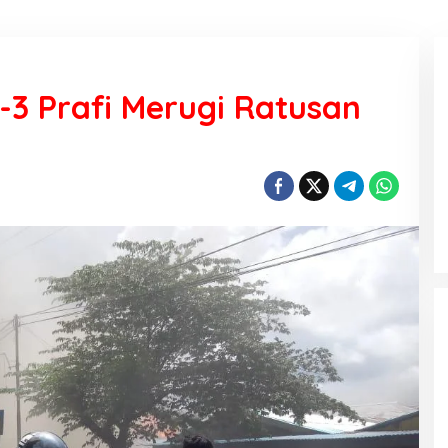
3 Prafi Merugi Ratusan
KEMARAU, ANTARA SUNNATULLAH
DAN MUHASABAH
Di Religi
|
7 Agustus 2026