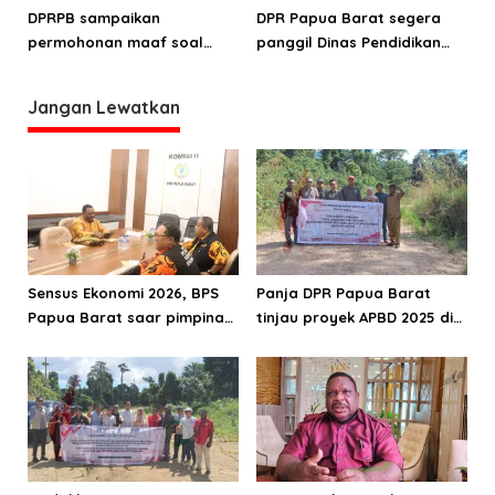
distrik
Pegunungan Arfak
DPRPB sampaikan
DPR Papua Barat segera
permohonan maaf soal
panggil Dinas Pendidikan
keterbatasan kuota siswa
dan SMA Kasuari Nusantara
SMA Kasuari Nusantara
Jangan Lewatkan
Papua Barat
Sensus Ekonomi 2026, BPS
Panja DPR Papua Barat
Papua Barat saar pimpinan
tinjau proyek APBD 2025 di
DPRPB
Manokwari Selatan dan
Bintuni