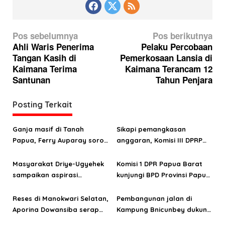
N
Pos sebelumnya
Pos berikutnya
a
Ahli Waris Penerima
Pelaku Percobaan
Tangan Kasih di
Pemerkosaan Lansia di
v
Kaimana Terima
Kaimana Terancam 12
i
Santunan
Tahun Penjara
g
a
Posting Terkait
s
Ganja masif di Tanah
Sikapi pemangkasan
i
Papua, Ferry Auparay soroti
anggaran, Komisi III DPRP
p
jalur suplai hingga
PB minta OPD mitra segera
o
lemahnya intervensi
serahkan RKA 2026
Masyarakat Driye-Ugyehek
Komisi 1 DPR Papua Barat
ekonomi
sampaikan aspirasi
kunjungi BPD Provinsi Papua
s
infrastruktur ke anggota
Barat di Jakarta
DPRP Papua Barat Aporina
Reses di Manokwari Selatan,
Pembangunan jalan di
Dowansiba
Aporina Dowansiba serap
Kampung Bnicunbey dukung
aspirasi masyarakat di tiga
pengembangan pariwisata