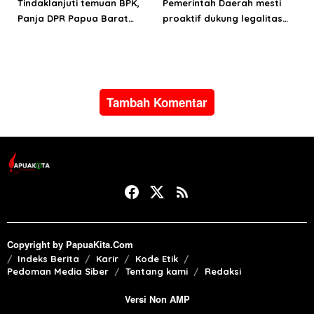
Tindaklanjuti temuan BPK,
Pemerintah Daerah mesti
Panja DPR Papua Barat
proaktif dukung legalitas
turlap ke tiga lokasi proyek
pertambangan rakyat di
di Manokwari
Papua Barat
Tambah Komentar
Copyright by PapuaKita.Com
Indeks Berita
Karir
Kode Etik
Pedoman Media Siber
Tentang kami
Redaksi
Versi Non AMP