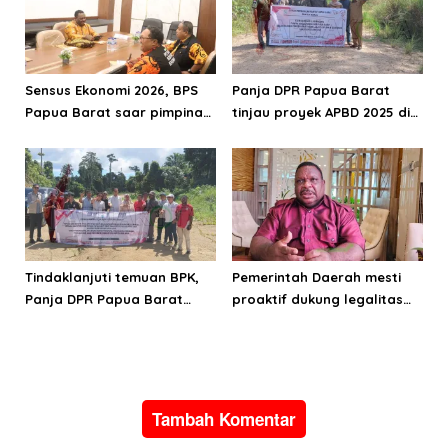
Sensus Ekonomi 2026, BPS
Panja DPR Papua Barat
Papua Barat saar pimpinan
tinjau proyek APBD 2025 di
DPRPB
Manokwari Selatan dan
Bintuni
Tindaklanjuti temuan BPK,
Pemerintah Daerah mesti
Panja DPR Papua Barat
proaktif dukung legalitas
turlap ke tiga lokasi proyek
pertambangan rakyat di
di Manokwari
Papua Barat
Tambah Komentar