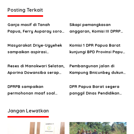
g
a
Posting Terkait
s
Ganja masif di Tanah
Sikapi pemangkasan
i
Papua, Ferry Auparay soroti
anggaran, Komisi III DPRP
p
jalur suplai hingga
PB minta OPD mitra segera
o
lemahnya intervensi
serahkan RKA 2026
Masyarakat Driye-Ugyehek
Komisi 1 DPR Papua Barat
ekonomi
sampaikan aspirasi
kunjungi BPD Provinsi Papua
s
infrastruktur ke anggota
Barat di Jakarta
DPRP Papua Barat Aporina
Reses di Manokwari Selatan,
Pembangunan jalan di
Dowansiba
Aporina Dowansiba serap
Kampung Bnicunbey dukung
aspirasi masyarakat di tiga
pengembangan pariwisata
distrik
Pegunungan Arfak
DPRPB sampaikan
DPR Papua Barat segera
permohonan maaf soal
panggil Dinas Pendidikan
keterbatasan kuota siswa
dan SMA Kasuari Nusantara
SMA Kasuari Nusantara
Jangan Lewatkan
Papua Barat