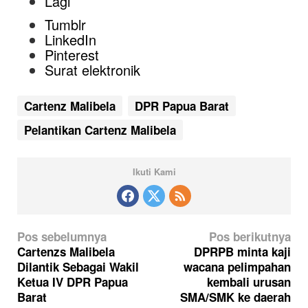
Lagi
Tumblr
LinkedIn
Pinterest
Surat elektronik
Cartenz Malibela
DPR Papua Barat
Pelantikan Cartenz Malibela
Ikuti Kami
N
Pos sebelumnya
Pos berikutnya
a
Cartenzs Malibela
DPRPB minta kaji
Dilantik Sebagai Wakil
wacana pelimpahan
v
Ketua IV DPR Papua
kembali urusan
i
Barat
SMA/SMK ke daerah