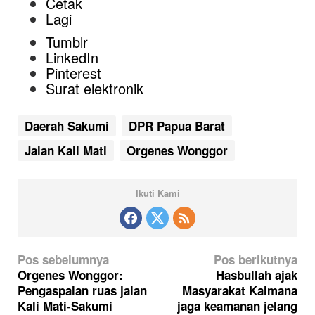
Cetak
Lagi
Tumblr
LinkedIn
Pinterest
Surat elektronik
Daerah Sakumi
DPR Papua Barat
Jalan Kali Mati
Orgenes Wonggor
Ikuti Kami
N
Pos sebelumnya
Pos berikutnya
a
Orgenes Wonggor:
Hasbullah ajak
Pengaspalan ruas jalan
Masyarakat Kaimana
v
Kali Mati-Sakumi
jaga keamanan jelang