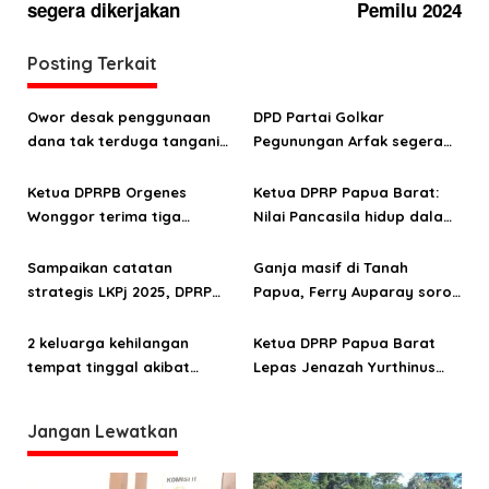
i
segera dikerjakan
Pemilu 2024
g
a
Posting Terkait
s
Owor desak penggunaan
DPD Partai Golkar
i
dana tak terduga tangani
Pegunungan Arfak segera
p
bencana di Kampung Coisi
laksanakan Musda
o
Ketua DPRPB Orgenes
Ketua DPRP Papua Barat:
Wonggor terima tiga
Nilai Pancasila hidup dalam
s
aspirasi prioritas warga
kehidupan masyarakat
Kampung Sinaitousi dan
Papua
Sampaikan catatan
Ganja masif di Tanah
Sigim
strategis LKPj 2025, DPRP
Papua, Ferry Auparay soroti
Papua Barat: OAP harus jadi
jalur suplai hingga
fokus pembangunan
lemahnya intervensi
2 keluarga kehilangan
Ketua DPRP Papua Barat
ekonomi
tempat tinggal akibat
Lepas Jenazah Yurthinus
kebakaran di Distrik
Mandacan
Mokwam
Jangan Lewatkan