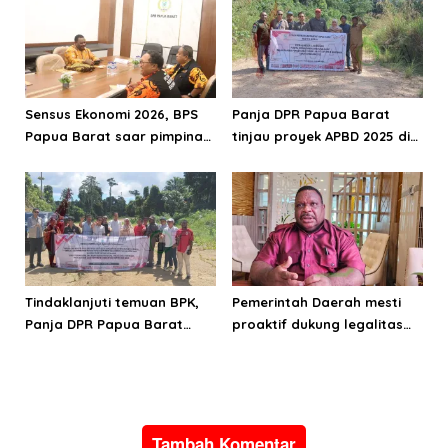
Sensus Ekonomi 2026, BPS
Panja DPR Papua Barat
Papua Barat saar pimpinan
tinjau proyek APBD 2025 di
DPRPB
Manokwari Selatan dan
Bintuni
Tindaklanjuti temuan BPK,
Pemerintah Daerah mesti
Panja DPR Papua Barat
proaktif dukung legalitas
turlap ke tiga lokasi proyek
pertambangan rakyat di
di Manokwari
Papua Barat
Tambah Komentar