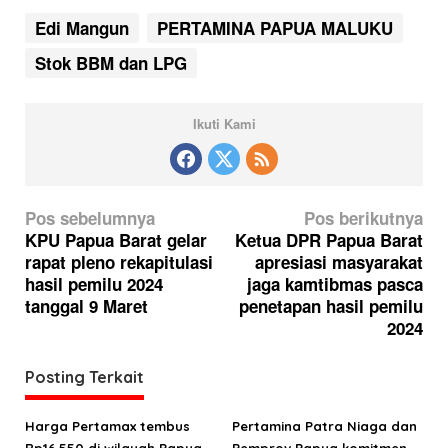
Edi Mangun
PERTAMINA PAPUA MALUKU
Stok BBM dan LPG
Ikuti Kami
N
Pos sebelumnya
Pos berikutnya
a
KPU Papua Barat gelar
Ketua DPR Papua Barat
rapat pleno rekapitulasi
apresiasi masyarakat
v
hasil pemilu 2024
jaga kamtibmas pasca
i
tanggal 9 Maret
penetapan hasil pemilu
g
2024
a
Posting Terkait
s
i
Harga Pertamax tembus
Pertamina Patra Niaga dan
p