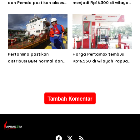
dan Pemda pastikan akses
menjadi Rp16.300 di wilayah
energi di Teluk Bintuni
Papua Maluku
Pertamina pastikan
Harga Pertamax tembus
distribusi BBM normal dan
Rp16.550 di wilayah Papua
lancar di wilayah Papua
Maluku, harga Biosolar dan
Maluku
Pertalite tetap
Tambah Komentar