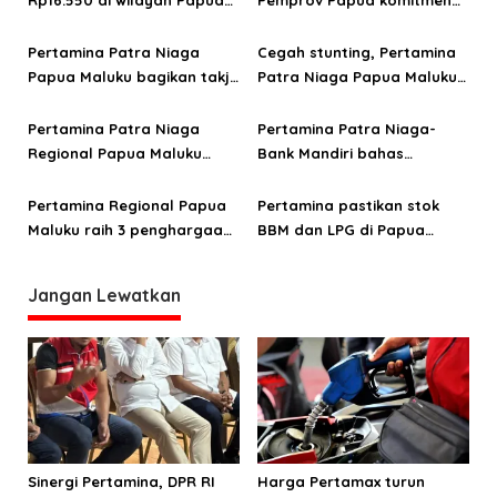
Rp16.550 di wilayah Papua
Pemprov Papua komitmen
o
Maluku, harga Biosolar dan
jaga pasokan dan layanan
Pertalite tetap
energi selama Ramadan
Pertamina Patra Niaga
Cegah stunting, Pertamina
s
hingga Idul Fitri
Papua Maluku bagikan takjil
Patra Niaga Papua Maluku
di 15 SPBU Papua Barat dan
berasama Jungle Chef
Papua Barat Daya
inovasi pangan lokal
Pertamina Patra Niaga
Pertamina Patra Niaga-
Regional Papua Maluku
Bank Mandiri bahas
gelar doa bersama dan
distribusi energi dan UMKM
santunan anak yatim di
di Wilayah Papua
Pertamina Regional Papua
Pertamina pastikan stok
Jayapura
Maluku raih 3 penghargaan
BBM dan LPG di Papua
CSR di ISRA 2025
Maluku aman jelang Idul
Adha 1446 H
Jangan Lewatkan
Sinergi Pertamina, DPR RI
Harga Pertamax turun