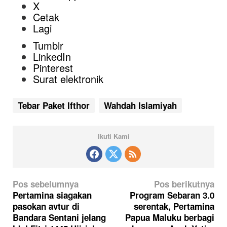
X
Cetak
Lagi
Tumblr
LinkedIn
Pinterest
Surat elektronik
Tebar Paket Ifthor
Wahdah Islamiyah
Ikuti Kami
N
Pos sebelumnya
Pos berikutnya
a
Pertamina siagakan
Program Sebaran 3.0
pasokan avtur di
serentak, Pertamina
v
Bandara Sentani jelang
Papua Maluku berbagi
i