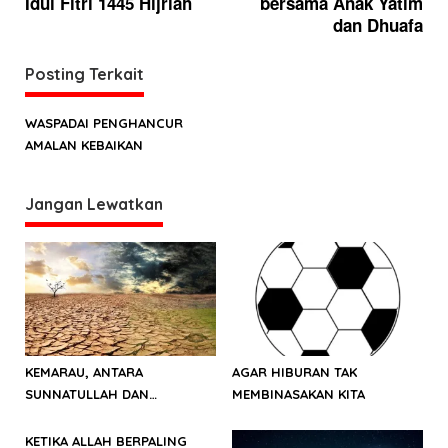
Idul Fitri 1445 Hijriah
bersama Anak Yatim
g
dan Dhuafa
a
Posting Terkait
s
i
WASPADAI PENGHANCUR
p
AMALAN KEBAIKAN
o
s
Jangan Lewatkan
KEMARAU, ANTARA
AGAR HIBURAN TAK
SUNNATULLAH DAN
MEMBINASAKAN KITA
MUHASABAH
KETIKA ALLAH BERPALING