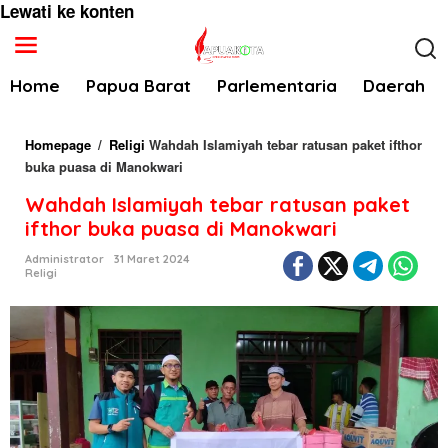
Lewati ke konten
Home
Papua Barat
Parlementaria
Daerah
Homepage
/
Religi
Wahdah Islamiyah tebar ratusan paket ifthor
buka puasa di Manokwari
Wahdah Islamiyah tebar ratusan paket
ifthor buka puasa di Manokwari
Administrator
31 Maret 2024
Religi