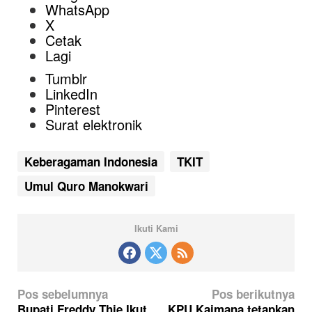
WhatsApp
X
Cetak
Lagi
Tumblr
LinkedIn
Pinterest
Surat elektronik
Keberagaman Indonesia
TKIT
Umul Quro Manokwari
Ikuti Kami
N
Pos sebelumnya
Pos berikutnya
a
Bupati Freddy Thie Ikut
KPU Kaimana tetapkan