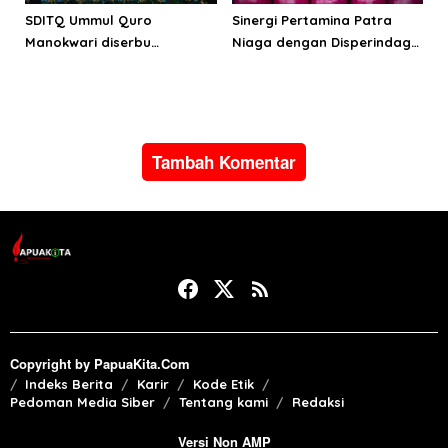
SDITQ Ummul Quro
Sinergi Pertamina Patra
Manokwari diserbu
Niaga dengan Disperindag
pengunjung Education Fair
pastikan suplai LPG bagi
MCM
masyarakat Manokwari
Tambah Komentar
Copyright by PapuaKita.Com
Indeks Berita
Karir
Kode Etik
Pedoman Media Siber
Tentang kami
Redaksi
Versi Non AMP