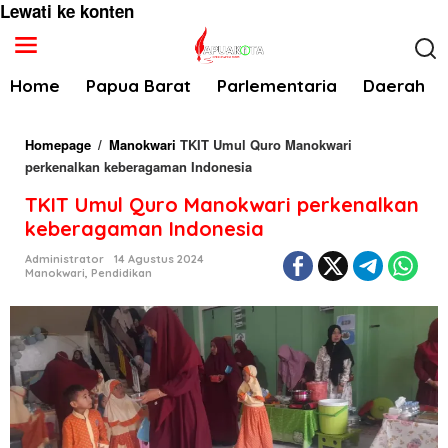
Lewati ke konten
Home
Papua Barat
Parlementaria
Daerah
Homepage
/
Manokwari
TKIT Umul Quro Manokwari
perkenalkan keberagaman Indonesia
TKIT Umul Quro Manokwari perkenalkan
keberagaman Indonesia
Administrator
14 Agustus 2024
Manokwari
,
Pendidikan