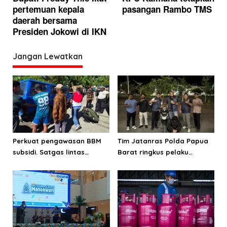
pertemuan kepala
pasangan Rambo TMS
v
daerah bersama
i
Presiden Jokowi di IKN
g
a
Jangan Lewatkan
s
i
p
o
s
Perkuat pengawasan BBM
Tim Jatanras Polda Papua
subsidi. Satgas lintas
Barat ringkus pelaku
sektoral temukan indikasi
curanmor
penyalahgunaan di
Manokwari