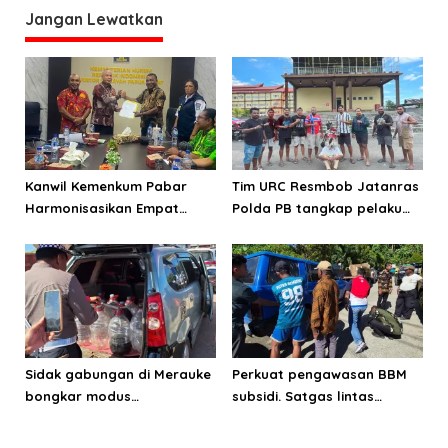
p
Jangan Lewatkan
o
s
Kanwil Kemenkum Pabar
Tim URC Resmbob Jatanras
Harmonisasikan Empat
Polda PB tangkap pelaku
Ranperda Kabupaten Teluk
curanmor di Manokwari
Wondama
Sidak gabungan di Merauke
Perkuat pengawasan BBM
bongkar modus
subsidi. Satgas lintas
penyalahgunaan BBM
sektoral temukan indikasi
subsidi
penyalahgunaan di