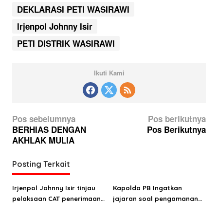
DEKLARASI PETI WASIRAWI
Irjenpol Johnny Isir
PETI DISTRIK WASIRAWI
Ikuti Kami
N
Pos sebelumnya
Pos berikutnya
a
BERHIAS DENGAN
Pos Berikutnya
AKHLAK MULIA
v
i
Posting Terkait
g
a
Irjenpol Johnny Isir tinjau
Kapolda PB Ingatkan
s
pelaksaan CAT penerimaan
jajaran soal pengamanan
Bintara
Pilkada serentak 2024
i