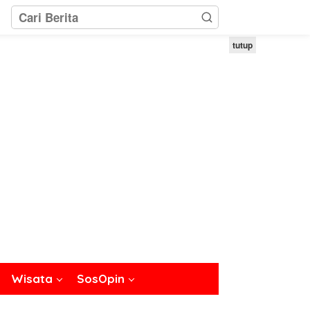
tutup
Wisata
SosOpin