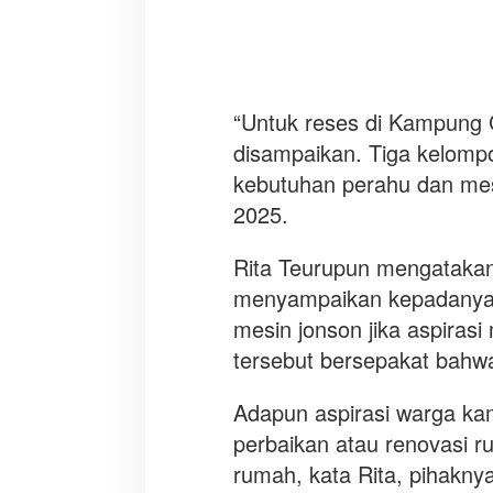
i
m
a
n
a
“Untuk reses di Kampung 
disampaikan. Tiga kelomp
kebutuhan perahu dan mesi
2025.
Rita Teurupun mengatakan
menyampaikan kepadanya t
mesin jonson jika aspiras
tersebut bersepakat bahw
Adapun aspirasi warga k
perbaikan atau renovasi r
rumah, kata Rita, pihakny