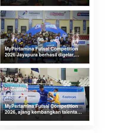
Kabupaten Teluk Wondama
MyPertamina Futsal Competition
2026 Jayapura berhasil digelar,
dorong talenta muda berprestasi
MyPertamina Futsal Competition
2026, ajang kembangkan talenta
muda dan berdayakan UMKM lokal
Papua