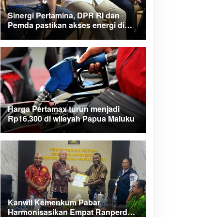
Sinergi Pertamina, DPR RI dan
Pemda pastikan akses energi di
Teluk Bintuni
Harga Pertamax turun menjadi
Rp16.300 di wilayah Papua Maluku
Kanwil Kemenkum Pabar
Harmonisasikan Empat Ranperda