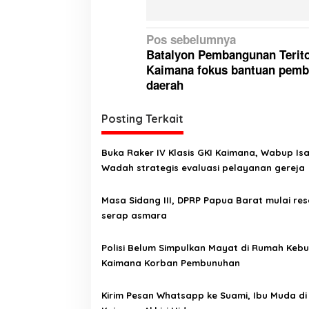
N
Pos sebelumnya
Batalyon Pembangunan Terito
a
Kaimana fokus bantuan pem
v
daerah
i
g
Posting Terkait
a
Buka Raker IV Klasis GKI Kaimana, Wabup Isa
s
Wadah strategis evaluasi pelayanan gereja
i
p
Masa Sidang III, DPRP Papua Barat mulai res
serap asmara
o
s
Polisi Belum Simpulkan Mayat di Rumah Kebu
Kaimana Korban Pembunuhan
Kirim Pesan Whatsapp ke Suami, Ibu Muda di