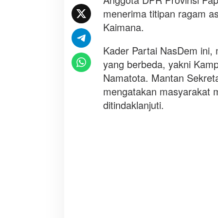
m
menerima titipan ragam a
a
s
Kaimana.
p
i
Kader Partai NasDem ini, 
r
yang berbeda, yakni Kamp
a
Namatota. Mantan Sekreta
s
i
mengatakan masyarakat me
m
ditindaklanjuti.
a
s
y
a
r
a
k
a
t
K
a