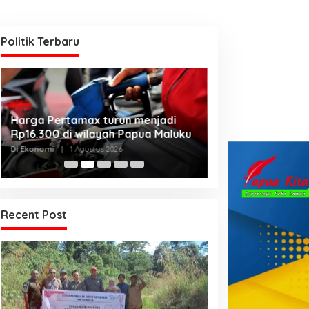
Politik Terbaru
Kanwil Kemenku
Harga Pertamax turun menjadi
Harmonisasikan
Rp16.300 di wilayah Papua Maluku
Kabupaten Telu
Di Hukum & Kriminal, 
Di Ekonomi
|
1 Agustus 2026
2026
Recent Post