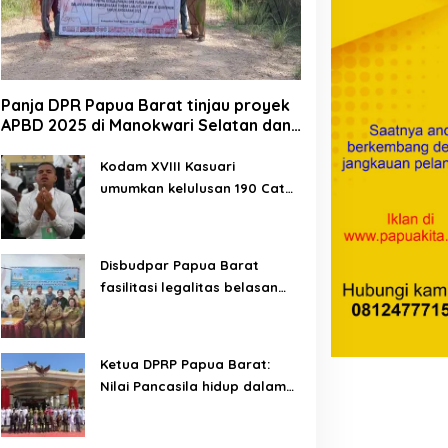
Panja DPR Papua Barat tinjau proyek
APBD 2025 di Manokwari Selatan dan
Bintuni
Kodam XVIII Kasuari
umumkan kelulusan 190 Cata
PK TNI AD gelombang II TA
2026
Disbudpar Papua Barat
fasilitasi legalitas belasan
lembaga kesenian di tiga
kabupaten
Ketua DPRP Papua Barat:
Nilai Pancasila hidup dalam
kehidupan masyarakat
Papua