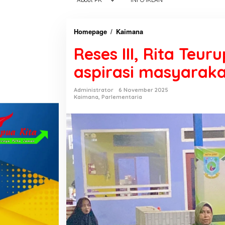
Homepage
/
Kaimana
R
e
Reses III, Rita Teu
s
e
aspirasi masyarak
s
I
Administrator
6 November 2025
I
Kaimana
,
Parlementaria
I
,
R
i
t
a
T
e
u
r
u