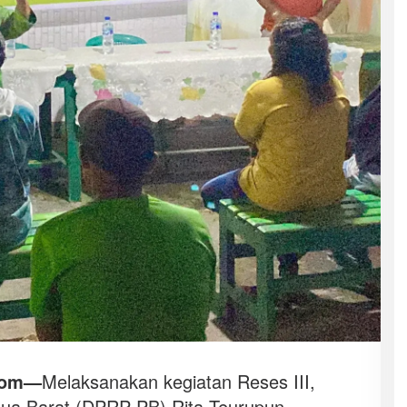
com—
Melaksanakan kegiatan Reses III,
ua Barat (DPRP PB) Rita Teurupun