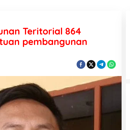
an Teritorial 864
ntuan pembangunan
KEMARAU, ANTARA SUNNATULLAH
DAN MUHASABAH
Di Religi
|
7 Agustus 2026