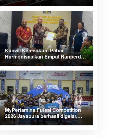
Kanwil Kemenkum Pabar
Harmonisasikan Empat Ranperda
Kabupaten Teluk Wondama
MyPertamina Futsal Competition
2026 Jayapura berhasil digelar,
dorong talenta muda berprestasi