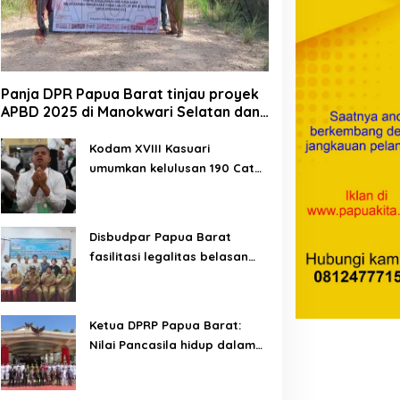
Panja DPR Papua Barat tinjau proyek
APBD 2025 di Manokwari Selatan dan
Bintuni
Kodam XVIII Kasuari
umumkan kelulusan 190 Cata
PK TNI AD gelombang II TA
2026
Disbudpar Papua Barat
fasilitasi legalitas belasan
lembaga kesenian di tiga
kabupaten
Ketua DPRP Papua Barat:
Nilai Pancasila hidup dalam
kehidupan masyarakat
Papua