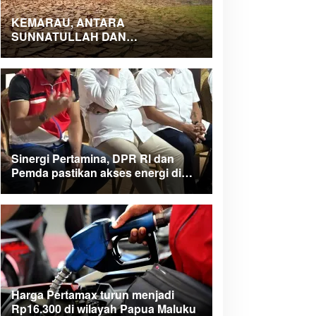
KEMARAU, ANTARA
SUNNATULLAH DAN
MUHASABAH
Sinergi Pertamina, DPR RI dan
Pemda pastikan akses energi di
Teluk Bintuni
Harga Pertamax turun menjadi
Rp16.300 di wilayah Papua Maluku