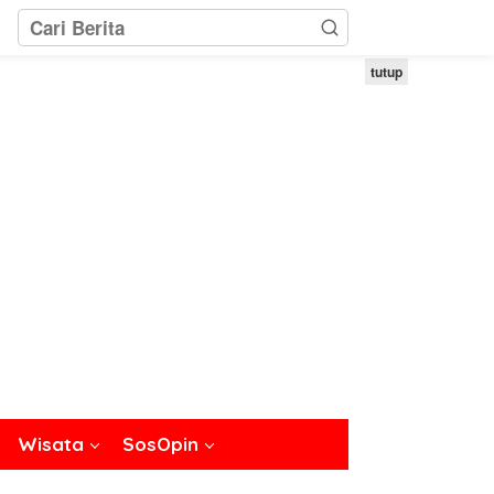
tutup
Wisata
SosOpin