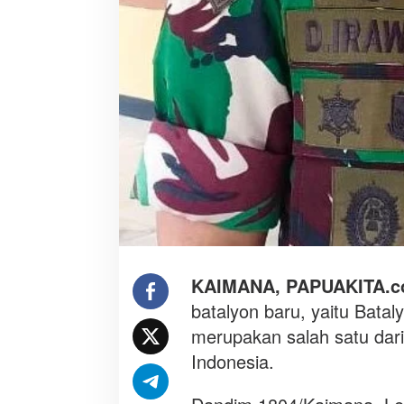
a
f
o
k
u
s
b
a
n
t
u
a
n
p
e
KAIMANA, PAPUAKITA.
m
batalyon baru, yaitu Batal
b
merupakan salah satu dari
a
Indonesia.
n
g
u