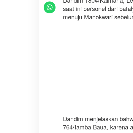
Dandim 1804/Kaimana, Le
n
saat ini personel dari bata
a
menuju Manokwari sebelum
n
d
a
e
r
a
h
Dandim menjelaskan bahwa
764/Iamba Baua, karena a