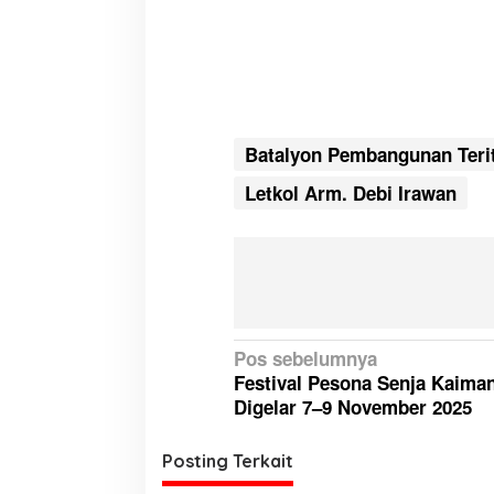
Batalyon Pembangunan Terit
Letkol Arm. Debi Irawan
N
Pos sebelumnya
Festival Pesona Senja Kaima
a
Digelar 7–9 November 2025
v
i
Posting Terkait
g