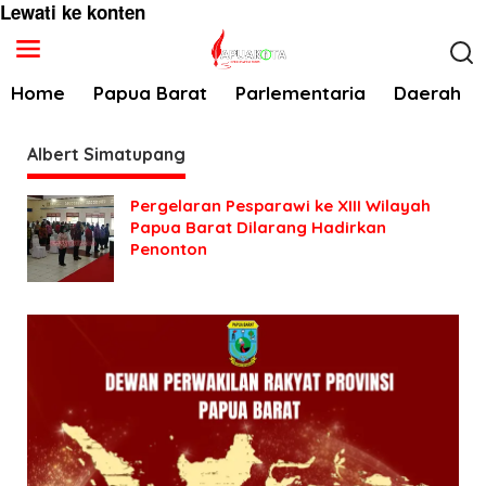
Lewati ke konten
Home
Papua Barat
Parlementaria
Daerah
Albert Simatupang
Pergelaran Pesparawi ke XIII Wilayah
Papua Barat Dilarang Hadirkan
Penonton