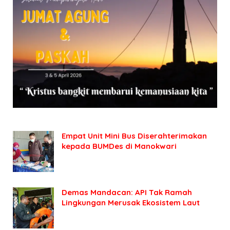
Empat Unit Mini Bus Diserahterimakan
kepada BUMDes di Manokwari
Demas Mandacan: API Tak Ramah
Lingkungan Merusak Ekosistem Laut