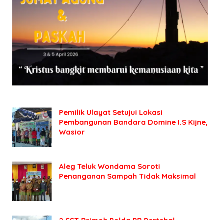
Pemilik Ulayat Setujui Lokasi
Pembangunan Bandara Domine I.S Kijne,
Wasior
Aleg Teluk Wondama Soroti
Penanganan Sampah Tidak Maksimal