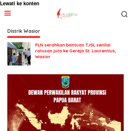
Lewati ke konten
Distrik Wasior
PLN serahkan bantuan TJSL senilai
ratusan juta ke Gereja St. Laurentius,
Wasior