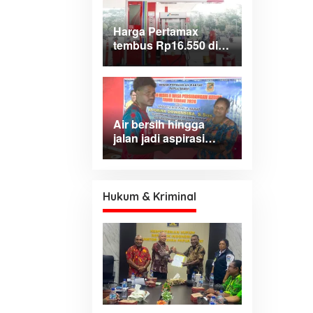
Harga Pertamax
tembus Rp16.550 di
wilayah Papua
Maluku, harga
Biosolar dan Pertalite
tetap
Air bersih hingga
jalan jadi aspirasi
dominan warga Hink,
Aporina: Harus jadi
prioritas
pembangunan
Hukum & Kriminal