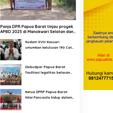
Panja DPR Papua Barat tinjau proyek
APBD 2025 di Manokwari Selatan dan
Bintuni
Kodam XVIII Kasuari
umumkan kelulusan 190 Cata
PK TNI AD gelombang II TA
2026
Disbudpar Papua Barat
fasilitasi legalitas belasan
lembaga kesenian di tiga
kabupaten
Ketua DPRP Papua Barat:
Nilai Pancasila hidup dalam
kehidupan masyarakat
Papua