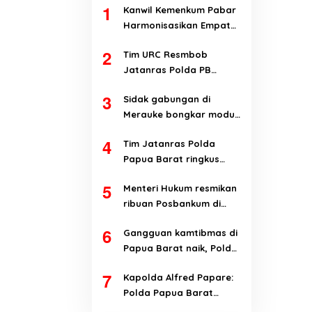
1
Kanwil Kemenkum Pabar
Harmonisasikan Empat
Ranperda Kabupaten
2
Tim URC Resmbob
Teluk Wondama
Jatanras Polda PB
tangkap pelaku
3
Sidak gabungan di
curanmor di Manokwari
Merauke bongkar modus
penyalahgunaan BBM
4
Tim Jatanras Polda
subsidi
Papua Barat ringkus
pelaku curanmor
5
Menteri Hukum resmikan
ribuan Posbankum di
Papua Barat dan Papua
6
Gangguan kamtibmas di
Barat Daya
Papua Barat naik, Polda
evaluasi kinerja jajaran
7
Kapolda Alfred Papare:
Polda Papua Barat
terbuka terhadap kritik