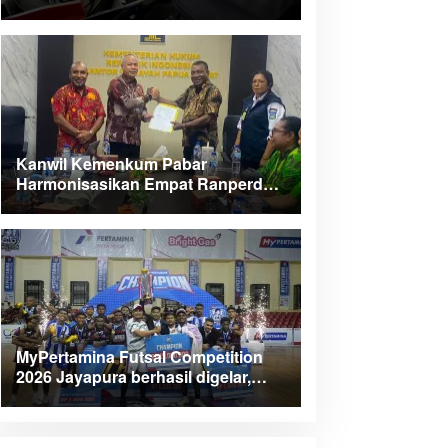
Kanwil Kemenkum Pabar
Harmonisasikan Empat Ranperda
Kabupaten Teluk Wondama
MyPertamina Futsal Competition
2026 Jayapura berhasil digelar,
dorong talenta muda berprestasi