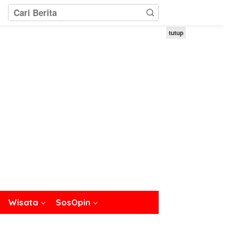
tutup
Wisata
SosOpin