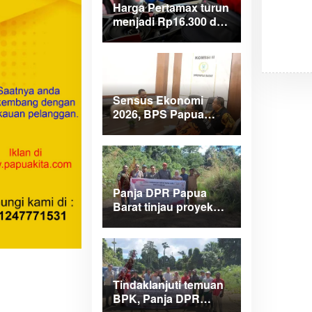
Harga Pertamax turun
menjadi Rp16.300 di
wilayah Papua
Maluku
Sensus Ekonomi
2026, BPS Papua
Barat saar pimpinan
DPRPB
Panja DPR Papua
Barat tinjau proyek
APBD 2025 di
Manokwari Selatan
dan Bintuni
Tindaklanjuti temuan
BPK, Panja DPR