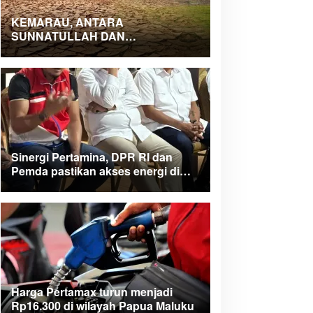
KEMARAU, ANTARA
SUNNATULLAH DAN
MUHASABAH
Sinergi Pertamina, DPR RI dan
Pemda pastikan akses energi di
Teluk Bintuni
Harga Pertamax turun menjadi
Rp16.300 di wilayah Papua Maluku