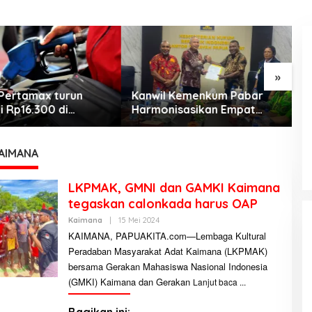
»
Pertamax turun
Kanwil Kemenkum Pabar
M
i Rp16.300 di
Harmonisasikan Empat
C
KEMARAU, ANTARA SUNNATULLAH
h Papua Maluku
Ranperda Kabupaten Teluk
J
DAN MUHASABAH
Wondama
d
b
Di Religi
|
7 Agustus 2026
AIMANA
LKPMAK, GMNI dan GAMKI Kaimana
tegaskan calonkada harus OAP
Kaimana
|
15 Mei 2024
O
L
KAIMANA, PAPUAKITA.com—Lembaga Kultural
E
Peradaban Masyarakat Adat Kaimana (LKPMAK)
H
A
bersama Gerakan Mahasiswa Nasional Indonesia
D
M
(GMKI) Kaimana dan Gerakan
Lanjut baca
I
N
I