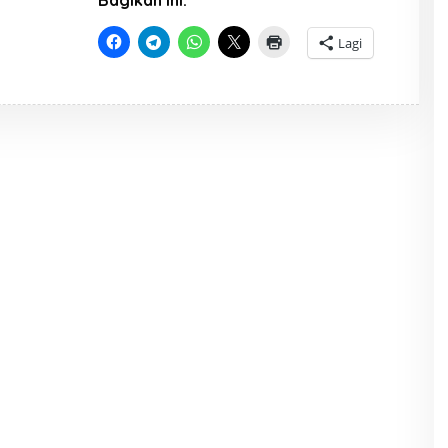
Bagikan ini:
S
T
R
Lagi
A
T
O
R