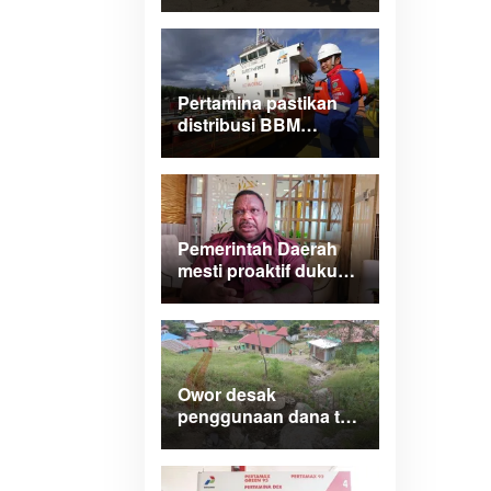
Papua Barat turlap ke
tiga lokasi proyek di
Manokwari
Pertamina pastikan
distribusi BBM
normal dan lancar di
wilayah Papua
Maluku
Pemerintah Daerah
mesti proaktif dukung
legalitas
pertambangan rakyat
di Papua Barat
Owor desak
penggunaan dana tak
terduga tangani
bencana di Kampung
Coisi