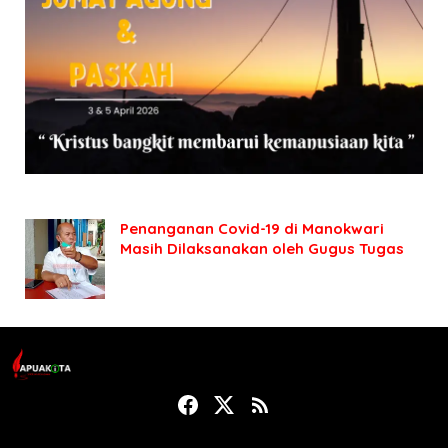
Penanganan Covid-19 di Manokwari
Masih Dilaksanakan oleh Gugus Tugas