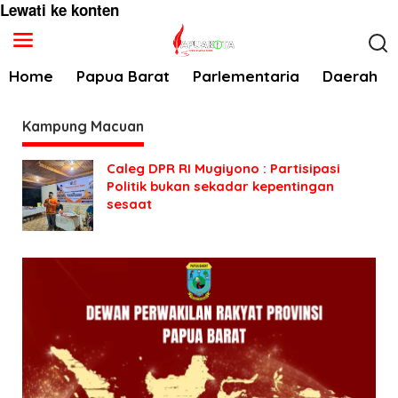
Lewati ke konten
Home
Papua Barat
Parlementaria
Daerah
Kampung Macuan
Caleg DPR RI Mugiyono : Partisipasi
Politik bukan sekadar kepentingan
sesaat