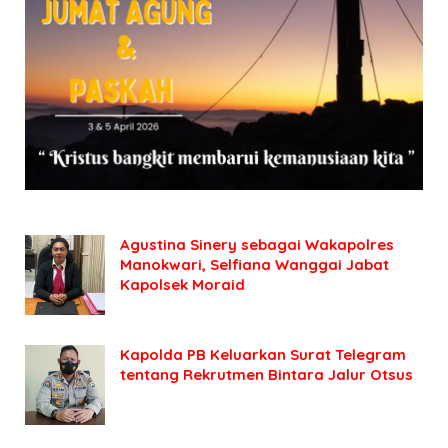
Agustina Sinery sebagai Wakapolres
Manokwari, Selfiana Wanggai Jabat
Kapolsek Moraid
Kapolda PB Keluarkan Surat Telegram
tentang Rekrutmen Bintara Jalur Otsus