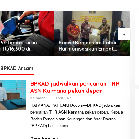
»
Pertamax turun
Kanwil Kemenkum Pabar
M
i Rp16.300 di
Harmonisasikan Empat
C
KEMARAU, ANTARA SUNNATULLAH
h Papua Maluku
Ranperda Kabupaten Teluk
J
DAN MUHASABAH
Wondama
d
b
Di Religi
|
7 Agustus 2026
 BPKAD Arsami
BPKAD jadwalkan pencairan THR
ASN Kaimana pekan depan
Kaimana
|
8 April 2025
O
L
KAIMANA, PAPUAKITA.com—BPKAD jadwalkan
E
pencairan THR ASN Kaimana pekan depan. Kepala
H
A
Badan Pengelolaan Keuangan dan Aset Daerah
D
M
(BPKAD)
Lanjut baca
I
N
I