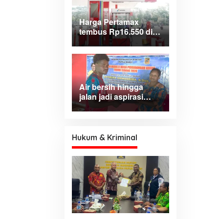
Harga Pertamax
tembus Rp16.550 di
wilayah Papua
Maluku, harga
Biosolar dan Pertalite
tetap
Air bersih hingga
jalan jadi aspirasi
dominan warga Hink,
Aporina: Harus jadi
prioritas
pembangunan
Hukum & Kriminal