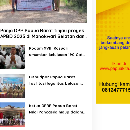
Panja DPR Papua Barat tinjau proyek
APBD 2025 di Manokwari Selatan dan
Bintuni
Kodam XVIII Kasuari
umumkan kelulusan 190 Cata
PK TNI AD gelombang II TA
2026
Disbudpar Papua Barat
fasilitasi legalitas belasan
lembaga kesenian di tiga
kabupaten
Ketua DPRP Papua Barat:
Nilai Pancasila hidup dalam
kehidupan masyarakat
Papua