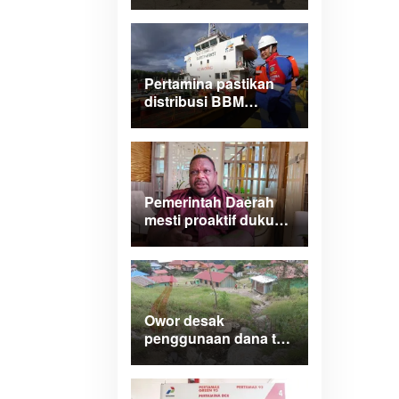
Papua Barat turlap ke
tiga lokasi proyek di
Manokwari
Pertamina pastikan
distribusi BBM
normal dan lancar di
wilayah Papua
Maluku
Pemerintah Daerah
mesti proaktif dukung
legalitas
pertambangan rakyat
di Papua Barat
Owor desak
penggunaan dana tak
terduga tangani
bencana di Kampung
Coisi