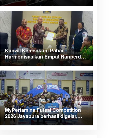
Kanwil Kemenkum Pabar
Harmonisasikan Empat Ranperda
Kabupaten Teluk Wondama
MyPertamina Futsal Competition
2026 Jayapura berhasil digelar,
dorong talenta muda berprestasi