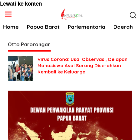
Lewati ke konten
Home
Papua Barat
Parlementaria
Daerah
Otto Parorongan
Virus Corona: Usai Observasi, Delapan
Mahasiswa Asal Sorong Diserahkan
Kembali ke Keluarga