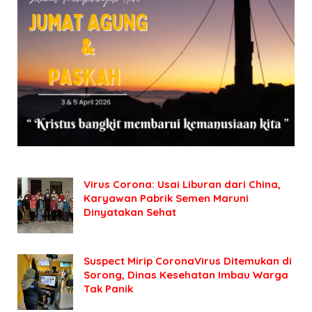
Virus Corona: Usai Liburan dari China,
Karyawan Pabrik Semen Maruni
Dinyatakan Sehat
Suspect Mirip CoronaVirus Ditemukan di
Sorong, Dinas Kesehatan Imbau Warga
Tak Panik