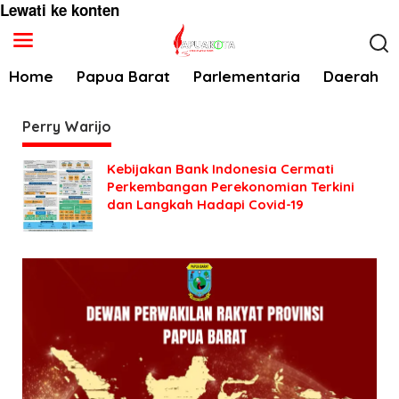
Lewati ke konten
Home
Papua Barat
Parlementaria
Daerah
Perry Warijo
Kebijakan Bank Indonesia Cermati
Perkembangan Perekonomian Terkini
dan Langkah Hadapi Covid-19