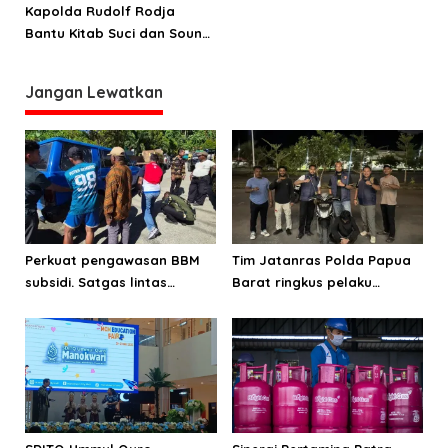
Kapolda Rudolf Rodja
s
Bantu Kitab Suci dan Sound
Sistem kepada PGGP Papua
Barat
Jangan Lewatkan
Perkuat pengawasan BBM
Tim Jatanras Polda Papua
subsidi. Satgas lintas
Barat ringkus pelaku
sektoral temukan indikasi
curanmor
penyalahgunaan di
Manokwari