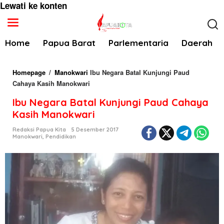
Lewati ke konten
Home
Papua Barat
Parlementaria
Daerah
Homepage
/
Manokwari
Ibu Negara Batal Kunjungi Paud
Cahaya Kasih Manokwari
Ibu Negara Batal Kunjungi Paud Cahaya
Kasih Manokwari
Redaksi Papua Kita
5 Desember 2017
Manokwari
,
Pendidikan