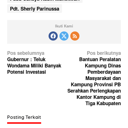
Pdt. Sherly Parinussa
Ikuti Kami
N
Pos sebelumnya
Pos berikutnya
a
Gubernur : Teluk
Bantuan Peralatan
Wondama Miliki Banyak
Kampung Dinas
v
Potensi Investasi
Pemberdayaan
i
Masyarakat dan
g
Kampung Provinsi PB
Serahkan Perlengkapan
a
Kantor Kampung di
s
Tiga Kabupaten
i
p
Posting Terkait
o