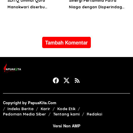
SDITQ Ummul Quro
Sinergi Pertamina Patra
Manokwari diserbu
Niaga dengan Disperindag
pengunjung Education Fair
pastikan suplai LPG bagi
MCM
masyarakat Manokwari
Tambah Komentar
Copyright by PapuaKita.Com
Indeks Berita
Karir
Kode Etik
Pedoman Media Siber
Tentang kami
Redaksi
Versi Non AMP