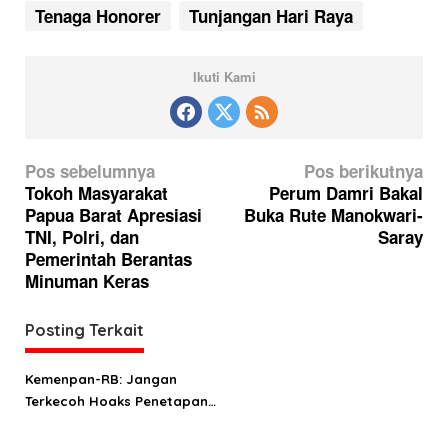
Tenaga Honorer
Tunjangan Hari Raya
Ikuti Kami
N
Pos sebelumnya
Pos berikutnya
a
Tokoh Masyarakat
Perum Damri Bakal
Papua Barat Apresiasi
Buka Rute Manokwari-
v
TNI, Polri, dan
Saray
i
Pemerintah Berantas
g
Minuman Keras
a
Posting Terkait
s
i
Kemenpan-RB: Jangan
p
Terkecoh Hoaks Penetapan
o
Formasi Tenaga Honorer