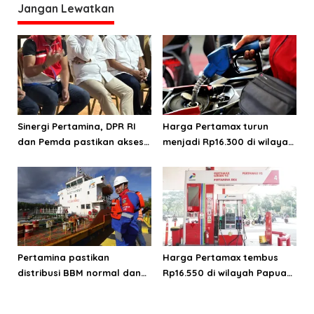
s
Jangan Lewatkan
Sinergi Pertamina, DPR RI
Harga Pertamax turun
dan Pemda pastikan akses
menjadi Rp16.300 di wilayah
energi di Teluk Bintuni
Papua Maluku
Pertamina pastikan
Harga Pertamax tembus
distribusi BBM normal dan
Rp16.550 di wilayah Papua
lancar di wilayah Papua
Maluku, harga Biosolar dan
Maluku
Pertalite tetap