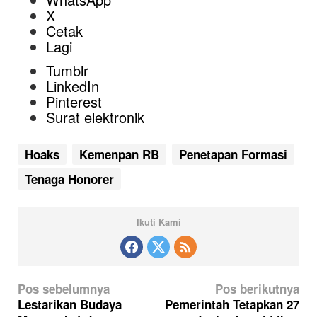
X
Cetak
Lagi
Tumblr
LinkedIn
Pinterest
Surat elektronik
Hoaks
Kemenpan RB
Penetapan Formasi
Tenaga Honorer
Ikuti Kami
N
Pos sebelumnya
Pos berikutnya
a
Lestarikan Budaya
Pemerintah Tetapkan 27