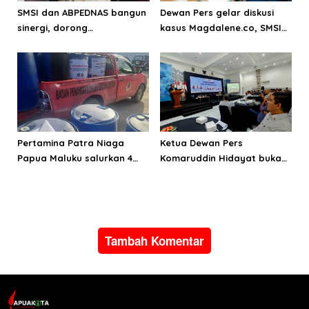
SMSI dan ABPEDNAS bangun
Dewan Pers gelar diskusi
sinergi, dorong
kasus Magdalene.co, SMSI
transparansi pemerintahan
dorong penguatan
desa
mekanisme sengketa
jurnalistik
Pertamina Patra Niaga
Ketua Dewan Pers
Papua Maluku salurkan 4
Komaruddin Hidayat buka
Ribu liter BBM untuk
dialog nasional SMSI: Media
pemulihan banjir dan
baru harus mengarah pada
longsor di Halmahera Utara
pers sehat
Tambah Komentar