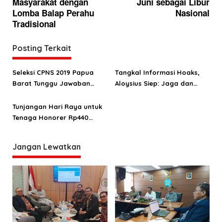
Masyarakat dengan
Juni sebagai Libur
v
Lomba Balap Perahu
Nasional
i
Tradisional
g
a
Posting Terkait
s
Seleksi CPNS 2019 Papua
Tangkal Informasi Hoaks,
i
Barat Tunggu Jawaban
Aloysius Siep: Jaga dan
p
Pusat, BKD Target Dibuka
Rawat Persatuan dan
o
Maret
Kesatuan
Tunjangan Hari Raya untuk
Tenaga Honorer Rp440
s
Miliar
Jangan Lewatkan