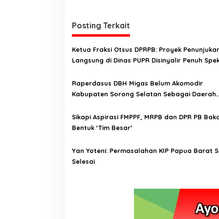
i
g
Posting Terkait
a
Ketua Fraksi Otsus DPRPB: Proyek Penunjuka
s
Langsung di Dinas PUPR Disinyalir Penuh Spek
i
p
Raperdasus DBH Migas Belum Akomodir
Kabupaten Sorong Selatan Sebagai Daerah
o
Penghasil
s
Sikapi Aspirasi FMPPF, MRPB dan DPR PB Baka
Bentuk ‘Tim Besar’
Yan Yoteni: Permasalahan KIP Papua Barat 
Selesai