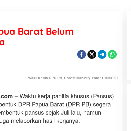
pua Barat Belum
ja
KEMARAU, ANTARA SUNNATULLAH
DAN MUHASABAH
Di Religi
|
7 Agustus 2026
Wakil Ketua DPR PB, Robert Manibuy. Foto : RBM/PKT
.com –
Waktu kerja panitia khusus (Pansus)
ibentuk DPR Papua Barat (DPR PB) segera
mbentuk pansus sejak Juli lalu, namun
juga melaporkan hasil kerjanya.