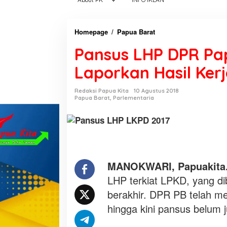
Homepage
/
Papua Barat
P
a
Pansus LHP DPR Pa
n
s
Laporkan Hasil Ker
u
s
Redaksi Papua Kita
10 Agustus 2018
L
Papua Barat
,
Parlementaria
H
P
D
P
R
MANOKWARI, Papuakita
P
a
LHP terkiat LPKD, yang d
p
berakhir. DPR PB telah me
u
hingga kini pansus belum 
a
B