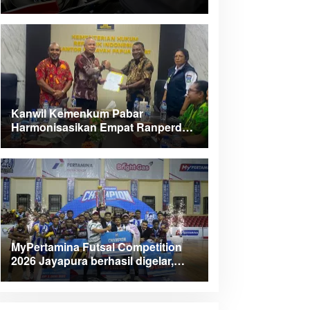
Kanwil Kemenkum Pabar
Harmonisasikan Empat Ranperda
Kabupaten Teluk Wondama
MyPertamina Futsal Competition
2026 Jayapura berhasil digelar,
dorong talenta muda berprestasi