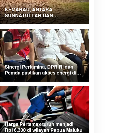
KEMARAU, ANTARA
SUNNATULLAH DAN
MUHASABAH
Sinergi Pertamina, DPR RI dan
Pemda pastikan akses energi di
Teluk Bintuni
Harga Pertamax turun menjadi
Rp16.300 di wilayah Papua Maluku