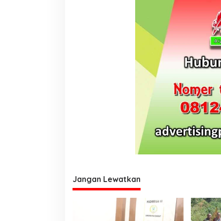
www.papuakita.com
Jangan Lewatkan