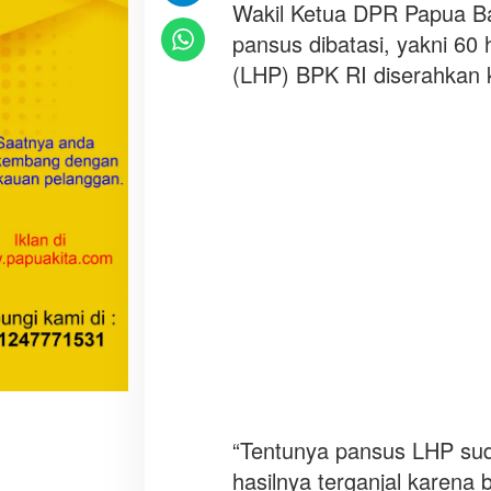
Wakil Ketua DPR Papua Ba
a
r
pansus dibatasi, yakni 60
a
(LHP) BPK RI diserahkan 
t
B
e
l
u
m
L
a
p
o
r
k
a
n
H
“Tentunya pansus LHP sud
a
s
hasilnya terganjal karena