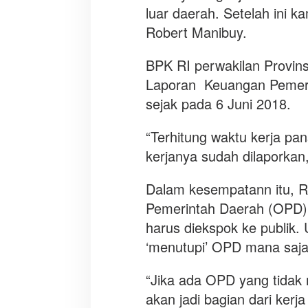
i
luar daerah. Setelah ini k
l
Robert Manibuy.
K
e
BPK RI perwakilan Provin
r
j
Laporan Keuangan Pemeri
a
sejak pada 6 Juni 2018.
“Terhitung waktu kerja p
kerjanya sudah dilaporkan,
Dalam kesempatann itu, 
Pemerintah Daerah (OPD)
harus diekspok ke publik. 
‘menutupi’ OPD mana saja 
“Jika ada OPD yang tidak
akan jadi bagian dari ker