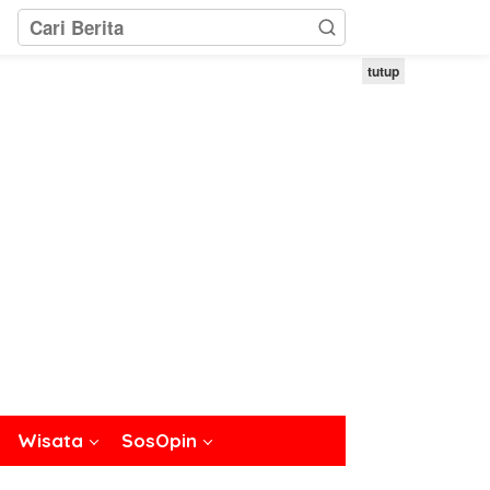
tutup
Wisata
SosOpin