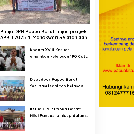
Panja DPR Papua Barat tinjau proyek
APBD 2025 di Manokwari Selatan dan
Bintuni
Kodam XVIII Kasuari
umumkan kelulusan 190 Cata
PK TNI AD gelombang II TA
2026
Disbudpar Papua Barat
fasilitasi legalitas belasan
lembaga kesenian di tiga
kabupaten
Ketua DPRP Papua Barat:
Nilai Pancasila hidup dalam
kehidupan masyarakat
Papua