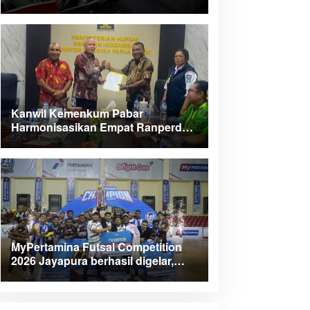
Kanwil Kemenkum Pabar
Harmonisasikan Empat Ranperda
Kabupaten Teluk Wondama
MyPertamina Futsal Competition
2026 Jayapura berhasil digelar,
dorong talenta muda berprestasi