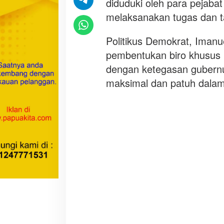
diduduki oleh para pejabat 
t
melaksanakan tugas dan t
i
r
Politikus Demokrat, Iman
P
e
pembentukan biro khusus bi
m
dengan ketegasan gubernu
b
maksimal dan patuh dalam
e
n
t
u
k
a
n
B
i
r
o
K
h