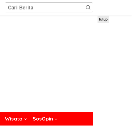
tutup
Wisata
SosOpin