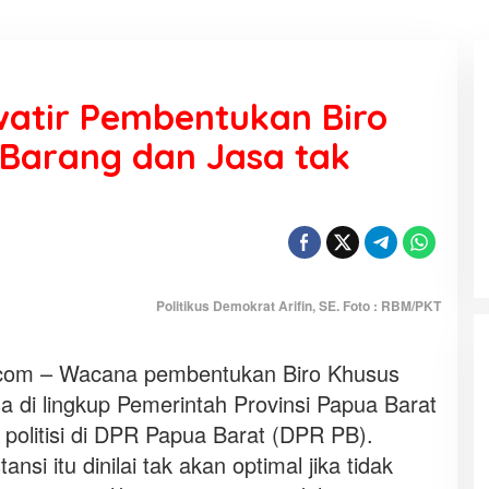
awatir Pembentukan Biro
Barang dan Jasa tak
KEMARAU, ANTARA SUNNATULLAH
DAN MUHASABAH
Di Religi
|
7 Agustus 2026
Politikus Demokrat Arifin, SE. Foto : RBM/PKT
om – Wacana pembentukan Biro Khusus
 di lingkup Pemerintah Provinsi Papua Barat
 politisi di DPR Papua Barat (DPR PB).
si itu dinilai tak akan optimal jika tidak