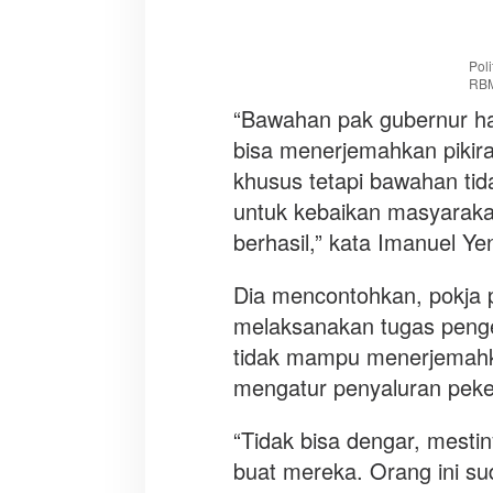
u
s
u
Pol
s
RB
P
“Bawahan pak gubernur ha
e
bisa menerjemahkan pikiran
n
g
khusus tetapi bawahan ti
a
untuk kebaikan masyarakat
d
berhasil,” kata Imanuel Ye
a
a
Dia mencontohkan, pokja 
n
B
melaksanakan tugas pengel
a
tidak mampu menerjemahka
r
mengatur penyaluran peker
a
n
“Tidak bisa dengar, mesti
g
d
buat mereka. Orang ini su
a