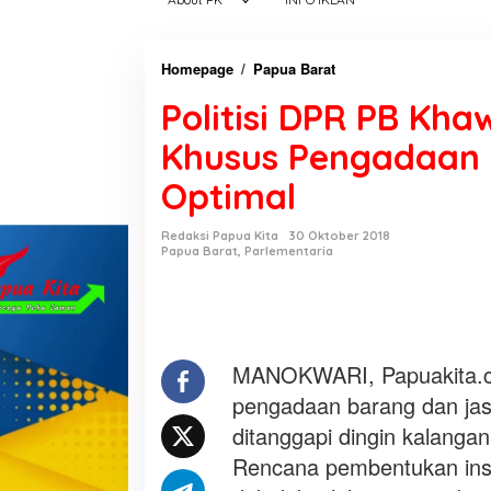
Homepage
/
Papua Barat
P
o
Politisi DPR PB Kh
l
i
Khusus Pengadaan 
t
Optimal
i
s
i
Redaksi Papua Kita
30 Oktober 2018
Papua Barat
,
Parlementaria
D
P
R
P
B
MANOKWARI, Papuakita.c
K
pengadaan barang dan jasa
h
ditanggapi dingin kalangan
a
w
Rencana pembentukan instan
a