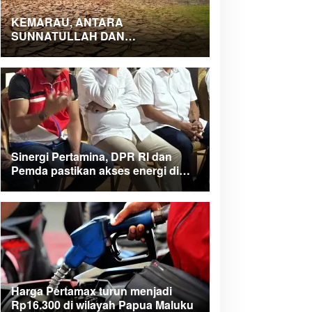
KEMARAU, ANTARA
SUNNATULLAH DAN
MUHASABAH
Sinergi Pertamina, DPR RI dan
Pemda pastikan akses energi di
Teluk Bintuni
Harga Pertamax turun menjadi
Rp16.300 di wilayah Papua Maluku