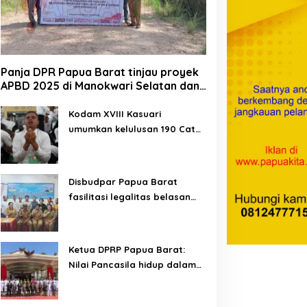
Panja DPR Papua Barat tinjau proyek
APBD 2025 di Manokwari Selatan dan
Bintuni
Kodam XVIII Kasuari
umumkan kelulusan 190 Cata
PK TNI AD gelombang II TA
2026
Disbudpar Papua Barat
fasilitasi legalitas belasan
lembaga kesenian di tiga
kabupaten
Ketua DPRP Papua Barat:
Nilai Pancasila hidup dalam
kehidupan masyarakat
Papua