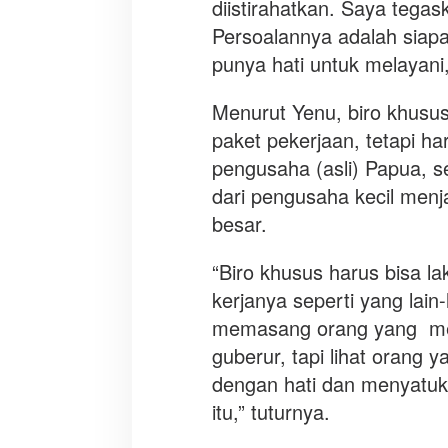
diistirahatkan. Saya tegas
n
Persoalannya adalah siapa
J
punya hati untuk melayani,
a
s
a
Menurut Yenu, biro khusus
t
paket pekerjaan, tetapi h
a
pengusaha (asli) Papua, 
k
dari pengusaha kecil men
O
p
besar.
t
i
“Biro khusus harus bisa la
m
kerjanya seperti yang lain
a
memasang orang yang men
l
guberur, tapi lihat orang
dengan hati dan menyatuka
itu,” tuturnya.