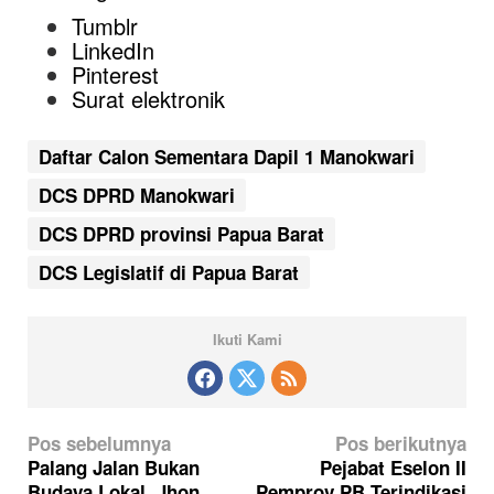
Tumblr
LinkedIn
Pinterest
Surat elektronik
Daftar Calon Sementara Dapil 1 Manokwari
DCS DPRD Manokwari
DCS DPRD provinsi Papua Barat
DCS Legislatif di Papua Barat
Ikuti Kami
N
Pos sebelumnya
Pos berikutnya
a
Palang Jalan Bukan
Pejabat Eselon II
Budaya Lokal, Jhon
Pemprov PB Terindikasi