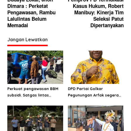
v
Dimara : Perketat
Kasus Hukum, Robert
i
Pengawasan, Rambu
Manibuy: Kinerja Tim
g
Lalulintas Belum
Seleksi Patut
Memadai
Dipertanyakan
a
s
Jangan Lewatkan
i
p
o
s
Perkuat pengawasan BBM
DPD Partai Golkar
subsidi. Satgas lintas
Pegunungan Arfak segera
sektoral temukan indikasi
laksanakan Musda
penyalahgunaan di
Manokwari