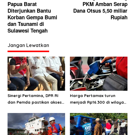
Papua Barat
PKM Amban Serap
v
Diterjunkan Bantu
Dana Otsus 5,50 miliar
i
Korban Gempa Bumi
Rupiah
g
dan Tsunami di
Sulawesi Tengah
a
s
Jangan Lewatkan
i
p
o
s
Sinergi Pertamina, DPR RI
Harga Pertamax turun
dan Pemda pastikan akses
menjadi Rp16.300 di wilayah
energi di Teluk Bintuni
Papua Maluku