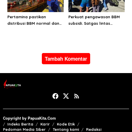
Pertamina pastikan
Perkuat pengawasan BBM
distribusi BBM normal dan
subsidi. Satgas lintas
lancar di wilayah Papua
sektoral temukan indikasi
Maluku
penyalahgunaan di
Manokwari
Tambah Komentar
Copyright by PapuaKita.Com
Indeks Berita
Karir
Kode Etik
Pedoman Media Siber
Tentang kami
Redaksi