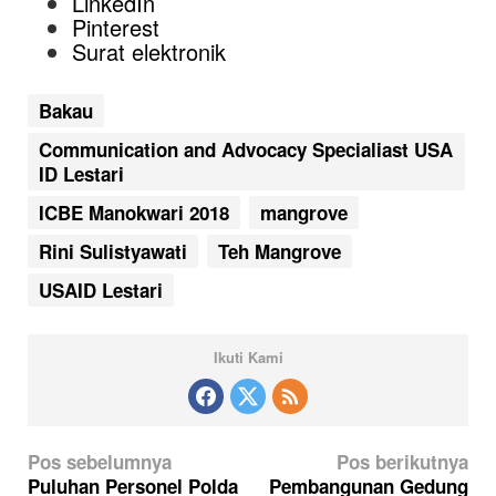
LinkedIn
Pinterest
Surat elektronik
Bakau
Communication and Advocacy Specialiast USA
ID Lestari
ICBE Manokwari 2018
mangrove
Rini Sulistyawati
Teh Mangrove
USAID Lestari
Ikuti Kami
N
Pos sebelumnya
Pos berikutnya
a
Puluhan Personel Polda
Pembangunan Gedung