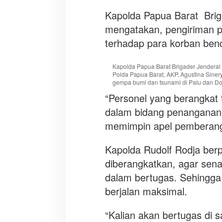
k
a
Kapolda Papua Barat Briga
n
mengatakan, pengiriman pe
B
terhadap para korban ben
a
n
Kapolda Papua Barat Brigader Jenderal
t
Polda Papua Barat, AKP. Agustina Siner
u
gempa bumi dan tsunami di Palu dan Do
K
“Personel yang berangkat 
o
dalam bidang penanganan 
r
b
memimpin apel pemberangk
a
n
Kapolda Rudolf Rodja ber
G
diberangkatkan, agar sen
e
dalam bertugas. Sehingga
m
p
berjalan maksimal.
a
B
“Kalian akan bertugas di 
u