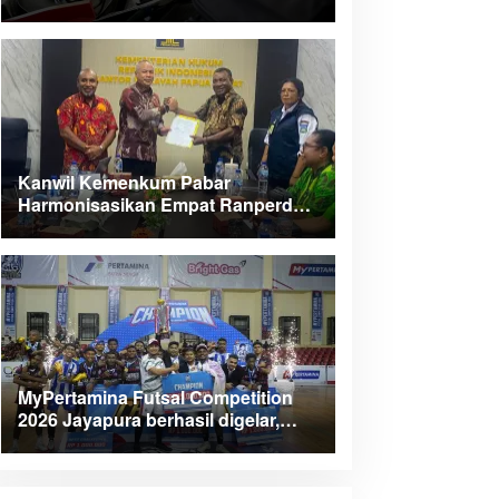
Kanwil Kemenkum Pabar
Harmonisasikan Empat Ranperda
Kabupaten Teluk Wondama
MyPertamina Futsal Competition
2026 Jayapura berhasil digelar,
dorong talenta muda berprestasi