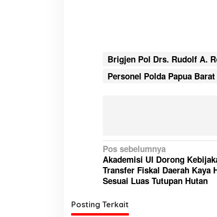
s
i
T
e
n
g
Brigjen Pol Drs. Rudolf A. R
a
Personel Polda Papua Barat
h
N
Pos sebelumnya
Akademisi UI Dorong Kebijak
a
Transfer Fiskal Daerah Kaya 
v
Sesuai Luas Tutupan Hutan
i
g
Posting Terkait