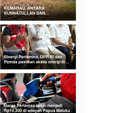
KEMARAU, ANTARA
SUNNATULLAH DAN
MUHASABAH
Sinergi Pertamina, DPR RI dan
Pemda pastikan akses energi di
Teluk Bintuni
Harga Pertamax turun menjadi
Rp16.300 di wilayah Papua Maluku