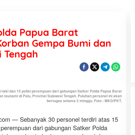
olda Papua Barat
 Korban Gempa Bumi dan
i Tengah
KEMARAU, ANTARA SUNNATULLAH
DAN MUHASABAH
Di Religi
|
7 Agustus 2026
aki-laki dan 15 polisi perempuan dari gabungan Satker Polda Papua Barat
tsunami di Palu, Provinsi Sulawesi Tengah. Puluhan personel ini akan
bertugas selama 2 minggu. Foto : MKD/PKT.
m — Sebanyak 30 personel terdiri atas 15
lisi perempuan dari gabungan Satker Polda