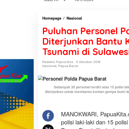
Homepage
/
Nasional
P
u
Puluhan Personel P
l
u
Diterjunkan Bantu
h
Tsunami di Sulawes
a
n
P
Redaksi Papua Kita
9 Oktober 2018
Nasional
,
Papua Barat
e
r
s
Sebanyak 30 personel terdiri atas 15 polisi l
o
diterjunkan untuk membantu korban gempa bumi dan 
n
e
l
MANOKWARI, PapuaKita.co
P
o
polisi laki-laki dan 15 po
l