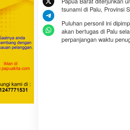
Papua Barat diterjunkan
d
tsunami di Palu, Provinsi 
a
P
Puluhan personil ini dipim
a
p
akan bertugas di Palu se
u
perpanjangan waktu penu
a
B
a
r
a
t
D
i
t
e
r
j
u
n