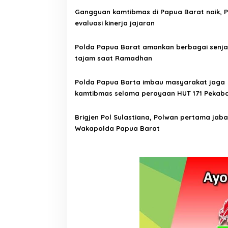
a
Gangguan kamtibmas di Papua Barat naik, 
s
evaluasi kinerja jajaran
i
p
Polda Papua Barat amankan berbagai senja
tajam saat Ramadhan
o
s
Polda Papua Barta imbau masyarakat jaga
kamtibmas selama perayaan HUT 171 Pekab
Injil
Brigjen Pol Sulastiana, Polwan pertama jaba
Wakapolda Papua Barat