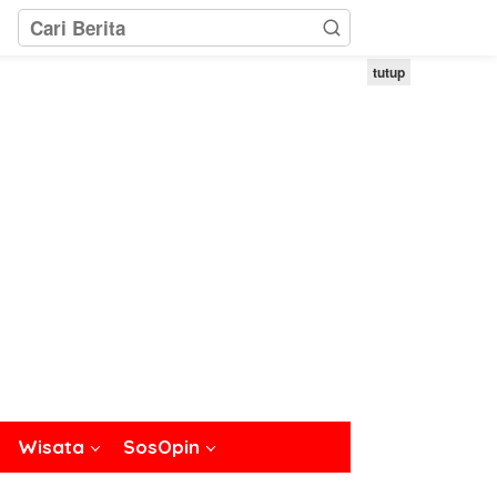
tutup
Wisata
SosOpin