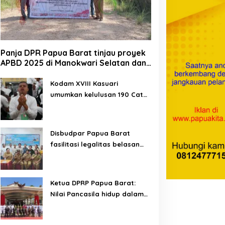
Panja DPR Papua Barat tinjau proyek
APBD 2025 di Manokwari Selatan dan
Bintuni
Kodam XVIII Kasuari
umumkan kelulusan 190 Cata
PK TNI AD gelombang II TA
2026
Disbudpar Papua Barat
fasilitasi legalitas belasan
lembaga kesenian di tiga
kabupaten
Ketua DPRP Papua Barat:
Nilai Pancasila hidup dalam
kehidupan masyarakat
Papua