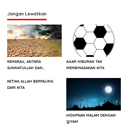
Barat, Bahlil Lahadalia
Tari Nusantara 2024
akan pimpin langsung
Jangan Lewatkan
KEMARAU, ANTARA
AGAR HIBURAN TAK
SUNNATULLAH DAN
MEMBINASAKAN KITA
MUHASABAH
KETIKA ALLAH BERPALING
DARI KITA
HIDUPKAN MALAM DENGAN
QIYAM