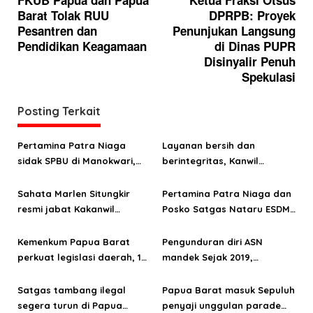
a
Barat Tolak RUU
DPRPB: Proyek
v
Pesantren dan
Penunjukan Langsung
i
Pendidikan Keagamaan
di Dinas PUPR
g
Disinyalir Penuh
Spekulasi
a
s
Posting Terkait
i
p
Pertamina Patra Niaga
Layanan bersih dan
o
sidak SPBU di Manokwari,
berintegritas, Kanwil
temukan pelanggaran BBM
Kemenkum Papua Barat raih
s
subsidi
predikat WBK
Sahata Marlen Situngkir
Pertamina Patra Niaga dan
resmi jabat Kakanwil
Posko Satgas Nataru ESDM
Kemenkum Papua Barat
pastikan ketersediaan
energi di Jayapura aman
Kemenkum Papua Barat
Pengunduran diri ASN
hingga tahun baru
perkuat legislasi daerah, 123
mandek Sejak 2019,
Raperda dan Raperkada
Inspektur Papua Barat
diharmonisasi sepanjang
tegur keras Dinas PUPR
Satgas tambang ilegal
Papua Barat masuk Sepuluh
2025
segera turun di Papua
penyaji unggulan parade