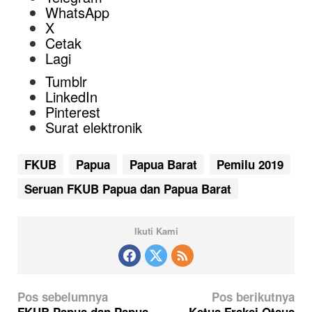
WhatsApp
X
Cetak
Lagi
Tumblr
LinkedIn
Pinterest
Surat elektronik
FKUB
Papua
Papua Barat
Pemilu 2019
Seruan FKUB Papua dan Papua Barat
Ikuti Kami
N
Pos sebelumnya
Pos berikutnya
FKUB Papua dan Papua
Ketua Fraksi Otsus